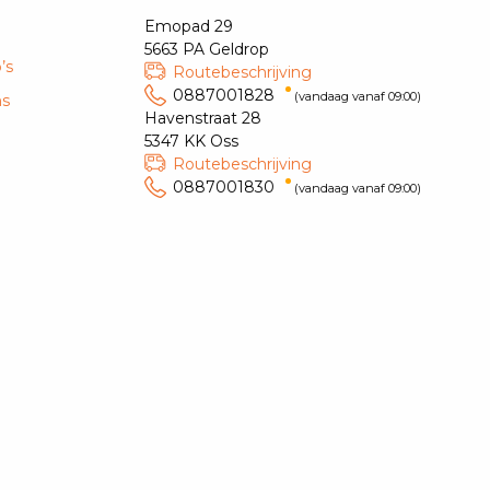
Emopad 29
5663 PA Geldrop
’s
Routebeschrijving
0887001828
(vandaag vanaf 09:00)
ns
Havenstraat 28
5347 KK Oss
Routebeschrijving
0887001830
(vandaag vanaf 09:00)