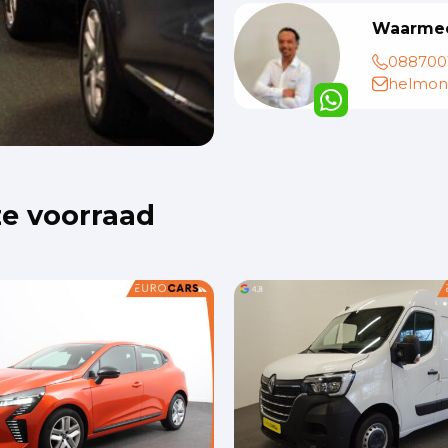
Waarmee
088700
helmon
ze voorraad