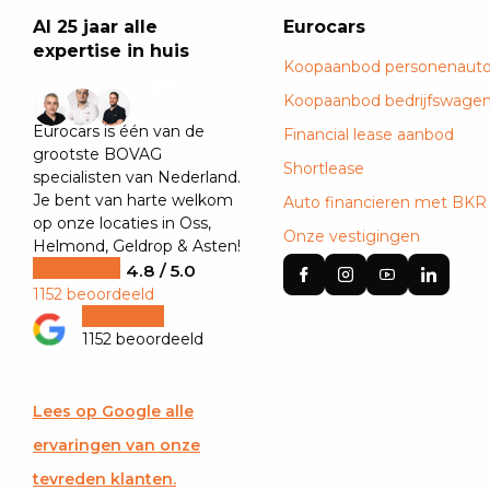
Al 25 jaar alle
Eurocars
expertise in huis
Koopaanbod personenauto
+29
Koopaanbod bedrijfswage
Eurocars is één van de
Financial lease aanbod
grootste BOVAG
Shortlease
specialisten van Nederland.
Je bent van harte welkom
Auto financieren met BKR
op onze locaties in Oss,
Onze vestigingen
Helmond, Geldrop & Asten!
4.8 / 5.0
1152 beoordeeld
1152 beoordeeld
Lees op Google alle
ervaringen van onze
tevreden klanten.