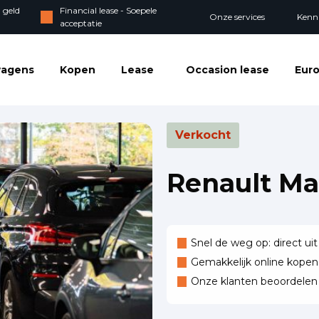
 geld
Financial lease - Soepele
Onze services
Kenn
acceptatie
wagens
Kopen
Lease
Occasion lease
Euro
Verkocht
Renault Ma
Snel de weg op: direct uit
Gemakkelijk online kopen,
Onze klanten beoordele