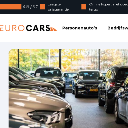
Laagste
Online kopen, niet goed
4.8 / 5.0
prijsgarantie
terug
Eurocars
Personenauto’s
Bedrijfs