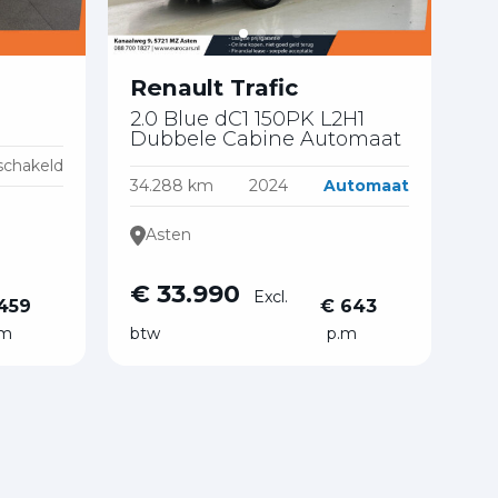
Renault Trafic
2.0 Blue dC1 150PK L2H1
Dubbele Cabine Automaat
chakeld
34.288 km
2024
Automaat
Asten
€ 33.990
Excl.
459
€ 643
.m
btw
p.m