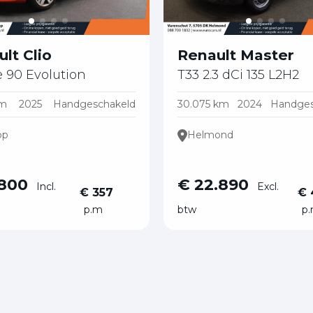
lt Clio
Renault Master
e 90 Evolution
T33 2.3 dCi 135 L2H2
km
2025
Handgeschakeld
30.075 km
2024
Handges
op
Helmond
.800
€ 22.890
Incl.
Excl.
€ 357
€ 
p.m
btw
p