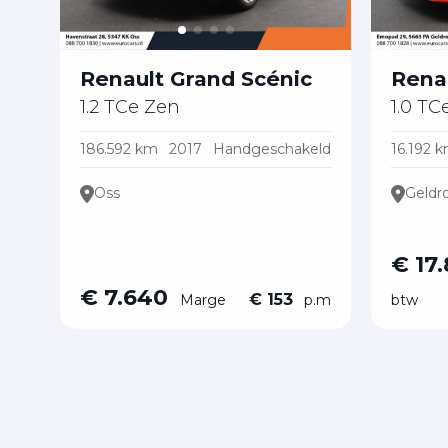
Renault Grand Scénic
Renau
1.2 TCe Zen
1.0 TC
186.592 km
2017
Handgeschakeld
16.192 
Oss
Geldr
€ 17
€ 7.640
€ 153
Marge
p.m
btw