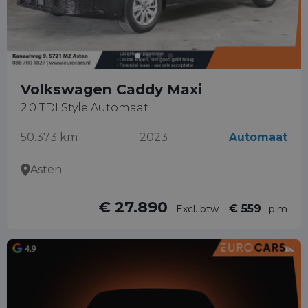
Volkswagen Caddy Maxi
2.0 TDI Style Automaat
50.373 km
2023
Automaat
Asten
€ 27.890
€ 559
Excl. btw
p.m