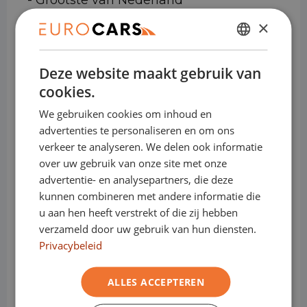
- Grootste van Nederland
- Kosteloos overstappen naar een
×
elektrisch voertuig
DUTCH
Deze website maakt gebruik van
ENGLISH
cookies.
GERMAN
Bedrijfswagens:
We gebruiken cookies om inhoud en
FRENCH
advertenties te personaliseren en om ons
verkeer te analyseren. We delen ook informatie
Sluit nu je financial lease bij Eurocars af,
over uw gebruik van onze site met onze
en bepaal zelf wanneer je zonder boete
advertentie- en analysepartners, die deze
overstapt naar een elektrische
kunnen combineren met andere informatie die
bedrijfswagen.
u aan hen heeft verstrekt of die zij hebben
verzameld door uw gebruik van hun diensten.
Sluit je contract af wanneer het jou
Privacybeleid
schikt.
Of dat nu na 12, 25 of 41 maanden is... het
ALLES ACCEPTEREN
maakt ons niets uit.