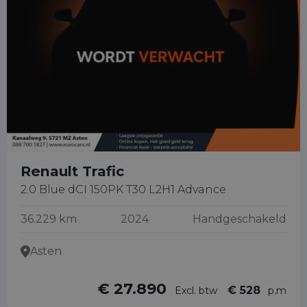
Renault Trafic
2.0 Blue dCI 150PK T30 L2H1 Advance
36.229 km
2024
Handgeschakeld
Asten
€ 27.890
€ 528
Excl. btw
p.m