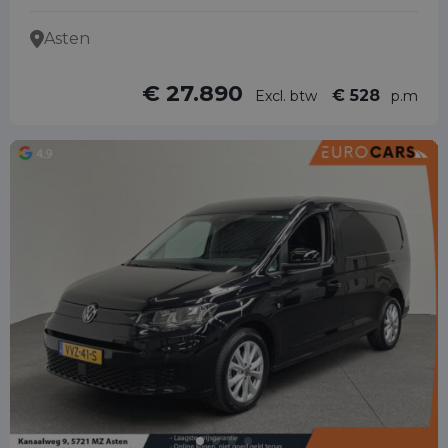
Asten
€ 27.890
€ 528
Excl. btw
p.m