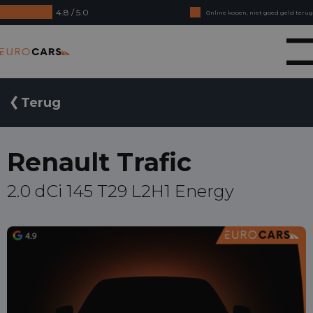
4.8 / 5.0
Online kopen, niet goed geld terug
Financial lease - Soepele acceptatie
Eurocars
Terug
Renault Trafic
2.0 dCi 145 T29 L2H1 Energy