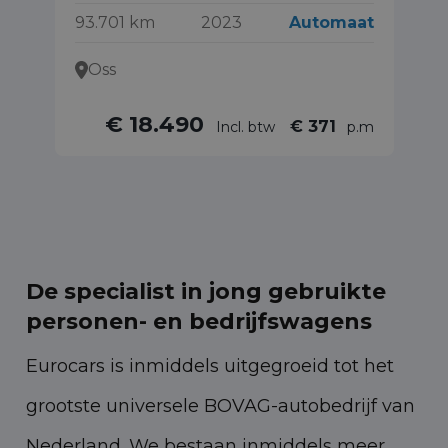
93.701 km
2023
Automaat
93
Oss
€ 18.490
€ 371
Incl. btw
p.m
De specialist in jong gebruikte
personen- en bedrijfswagens
Eurocars is inmiddels uitgegroeid tot het
grootste universele BOVAG-autobedrijf van
Nederland. We bestaan inmiddels meer