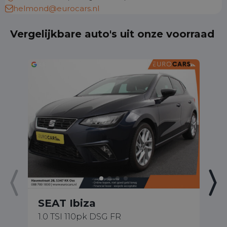
helmond@eurocars.nl
Vergelijkbare auto's uit onze voorraad
SEAT Ibiza
S
1.0 TSI 110pk DSG FR
1.