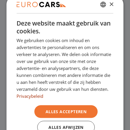
×
✔
Online kopen, niet goed geld terug
DUTCH
Deze website maakt gebruik van
✔
Financial lease – Soepele acceptatie
ENGLISH
cookies.
GERMAN
We gebruiken cookies om inhoud en
✔
Gratis thuisbezorgd bij online aankoop
FRENCH
advertenties te personaliseren en om ons
verkeer te analyseren. We delen ook informatie
over uw gebruik van onze site met onze
Onze showrooms
advertentie- en analysepartners, die deze
kunnen combineren met andere informatie die
Je bent van harte welkom in een van onze
u aan hen heeft verstrekt of die zij hebben
verzameld door uw gebruik van hun diensten.
showrooms om de occasions te bekijken –
Privacybeleid
en natuurlijk voor een lekkere kop koffie!
Je
ALLES ACCEPTEREN
kunt in Asten terecht voor onze
bedrijfswagens en in Oss, Geldrop en
ALLES AFWIJZEN