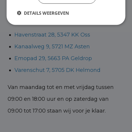
Helmond voor zowel personenauto’s als
DETAILS WEERGEVEN
bedrijfswagens.
Havenstraat 28, 5347 KK Oss
Kanaalweg 9, 5721 MZ Asten
Emopad 29, 5663 PA Geldrop
Varenschut 7, 5705 DK Helmond
Van maandag tot en met vrijdag tussen
09:00 en 18:00 uur en op zaterdag van
09:00 tot 17:00 staan wij voor je klaar.