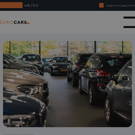
4.8 / 5.0
Laagste prijsgarantie
Online kopen, niet goed geld terug
Eurocars
Financial lease - Soepele acceptatie