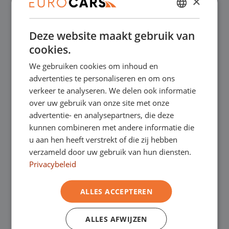
×
✔
Online kopen, niet goed geld terug
DUTCH
Deze website maakt gebruik van
ENGLISH
✔
Financial lease – Soepele acceptatie
cookies.
GERMAN
We gebruiken cookies om inhoud en
FRENCH
✔
Gratis thuisbezorgd bij online aankoop
advertenties te personaliseren en om ons
verkeer te analyseren. We delen ook informatie
over uw gebruik van onze site met onze
Onze showrooms
advertentie- en analysepartners, die deze
kunnen combineren met andere informatie die
Je bent van harte welkom in een van onze
u aan hen heeft verstrekt of die zij hebben
verzameld door uw gebruik van hun diensten.
showrooms om de occasions te bekijken –
Privacybeleid
en natuurlijk voor een lekkere kop koffie!
Je
ALLES ACCEPTEREN
kunt in Asten terecht voor onze
bedrijfswagens en in Oss, Geldrop en
ALLES AFWIJZEN