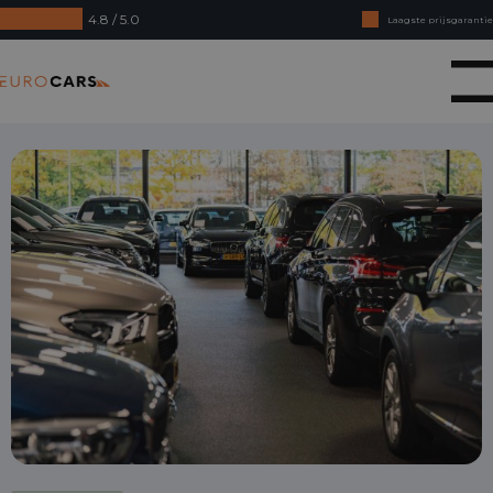
4.8 / 5.0
Laagste prijsgarantie
Online kopen, niet goed geld terug
Eurocars
Financial lease - Soepele acceptatie