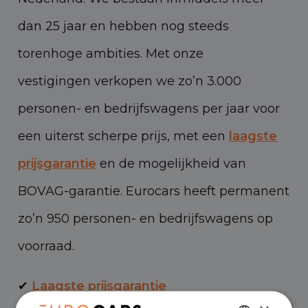
dan 25 jaar en hebben nog steeds
torenhoge ambities. Met onze
vestigingen verkopen we zo’n 3.000
personen- en bedrijfswagens per jaar voor
een uiterst scherpe prijs, met een
laagste
prijsgarantie
en de mogelijkheid van
BOVAG-garantie. Eurocars heeft permanent
zo’n 950 personen- en bedrijfswagens op
voorraad.
✔
Laagste prijsgarantie