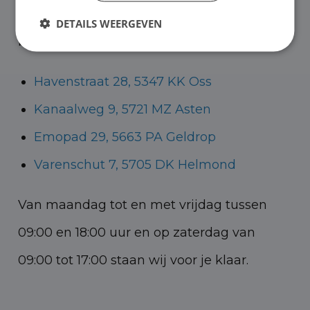
Helmond voor zowel personenauto’s als
DETAILS WEERGEVEN
bedrijfswagens.
Havenstraat 28, 5347 KK Oss
Kanaalweg 9, 5721 MZ Asten
Emopad 29, 5663 PA Geldrop
Varenschut 7, 5705 DK Helmond
Van maandag tot en met vrijdag tussen
09:00 en 18:00 uur en op zaterdag van
09:00 tot 17:00 staan wij voor je klaar.