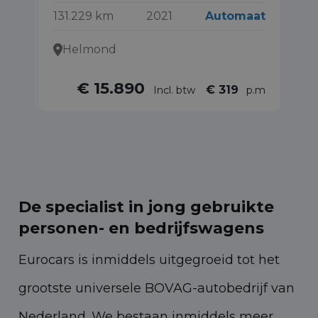
131.229 km
2021
Automaat
5.
Helmond
€ 15.890
€ 319
Incl. btw
p.m
De specialist in jong gebruikte
personen- en bedrijfswagens
Eurocars is inmiddels uitgegroeid tot het
grootste universele BOVAG-autobedrijf van
Nederland. We bestaan inmiddels meer