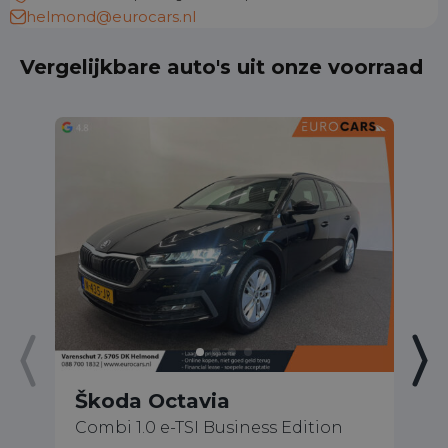
helmond@eurocars.nl
Vergelijkbare auto's uit onze voorraad
Škoda Octavia
Š
Combi 1.0 e-TSI Business Edition
1.