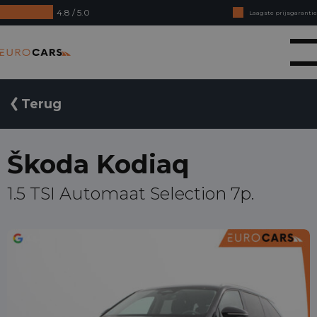
4.8 / 5.0
Laagste prijsgarantie
Online kopen, niet goed geld terug
Eurocars
Financial lease - Soepele acceptatie
Terug
Škoda Kodiaq
1.5 TSI Automaat Selection 7p.