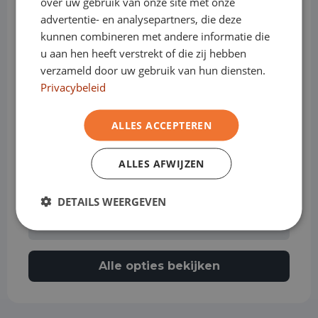
over uw gebruik van onze site met onze
advertentie- en analysepartners, die deze
kunnen combineren met andere informatie die
Achteruitrijcamera
u aan hen heeft verstrekt of die zij hebben
verzameld door uw gebruik van hun diensten.
Privacybeleid
Actieve rijstrookassistent
ALLES ACCEPTEREN
Airbag bestuurder
ALLES AFWIJZEN
DETAILS WEERGEVEN
Airbag passagier
Alle opties bekijken