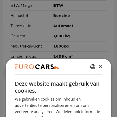
BTW/Marge
BTW
Brandstof
Benzine
Transmissie
Automaat
Gewicht
1,608 kg
Max. trekgewicht
1.800kg
Cilinderinhoud
1.498 cm³
×
DUTCH
Deze website maakt gebruik van
ENGLISH
Opties & Toebehoren
(75)
cookies.
GERMAN
We gebruiken cookies om inhoud en
FRENCH
advertenties te personaliseren en om ons
verkeer te analyseren. We delen ook informatie
Achterbank in delen neerklapbaar