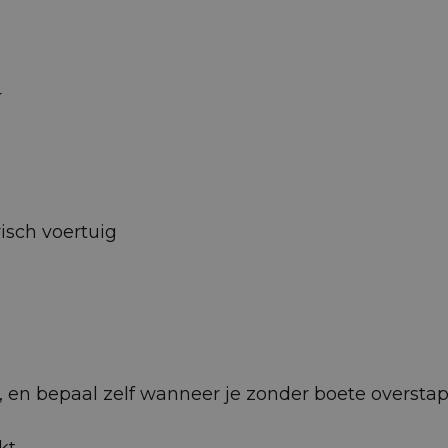
r
isch voertuig
 af, en bepaal zelf wanneer je zonder boete oversta
kt.