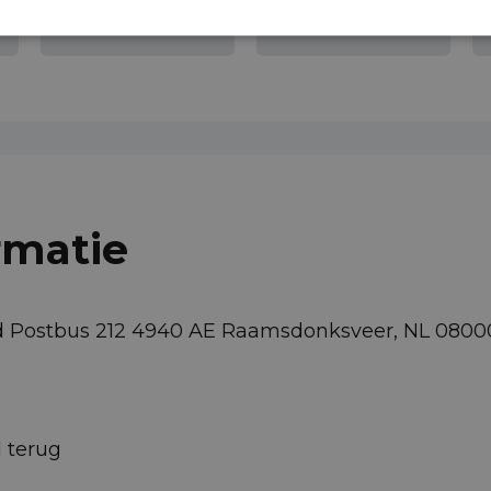
Achteruitrijcamera
Airbag bestuurder
rmatie
nd Postbus 212 4940 AE Raamsdonksveer, NL 08000
d terug