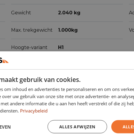
Gewicht
2.040 kg
Ac
Max. trekgewicht
1.000kg
V
Hoogte-variant
H1
maakt gebruik van cookies.
s om inhoud en advertenties te personaliseren en om ons verkee
 over uw gebruik van onze site met onze advertentie- en analyse
et andere informatie die u aan hen heeft verstrekt of die zij h
ren
(53)
diensten.
Privacybeleid
EVEN
ALLES AFWIJZEN
ALLE