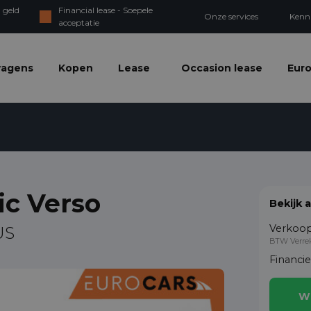
 geld
Financial lease - Soepele
Onze services
Kenn
acceptatie
wagens
Kopen
Lease
Occasion lease
Euro
ic Verso
Bekijk 
Verkoop
US
BTW Verre
Financi
W