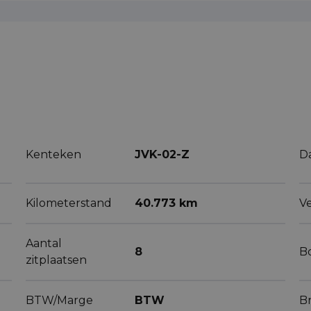
Kenteken
JVK-02-Z
D
Kilometerstand
40.773 km
V
Aantal
8
B
zitplaatsen
BTW/Marge
BTW
B