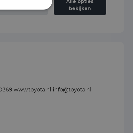
Alle opties
Airbag passagier
bekijken
369 www.toyota.nl info@toyota.nl