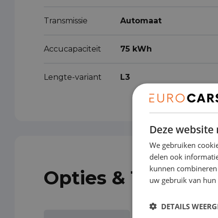
Transmissie
Automaat
Accucapaciteit
75 kWh
Lengte-variant
L3
Deze website 
We gebruiken cookie
delen ook informatie
kunnen combineren m
Opties & Toebeho
uw gebruik van hun 
DETAILS WEERG