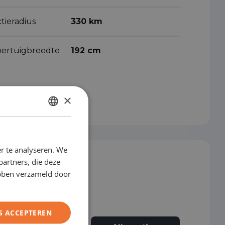
tieradius
330 km
oertuigbreedte
192 cm
×
DUTCH
ENGLISH
r te analyseren. We
GERMAN
partners, die deze
FRENCH
ebben verzameld door
S ACCEPTEREN