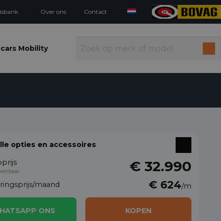
isbank
Over ons
Contact
cars Mobility
alle opties en accessoires
prijs
€ 32.990
kenbaar
€ 624
eringsprijs/maand
/m
HATSAPP ONS
KOPEN