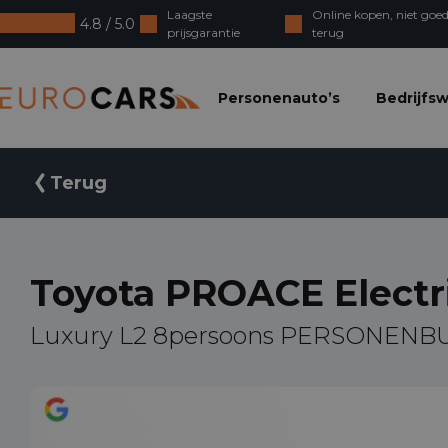
Laagste
Online kopen, niet goed
4.8 / 5.0
prijsgarantie
terug
Eurocars
Personenauto’s
Bedrijfs
Terug
Toyota PROACE Electr
Luxury L2 8persoons PERSONENB