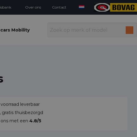
isbank
Over ons
Contact
cars Mobility
s
 voorraad leverbaar
 gratis thuisbezorgd
n ons met een
4.8/5