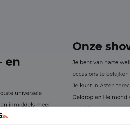
Onze sho
- en
Je bent van harte w
occasions te bekijken 
Je kunt in Asten tere
ootste universele
Geldrop en Helmond v
aan inmiddels meer
bedrijfswagens.
 ambities. Met onze
Havenstraat 28, 53
n- en bedrijfswagens