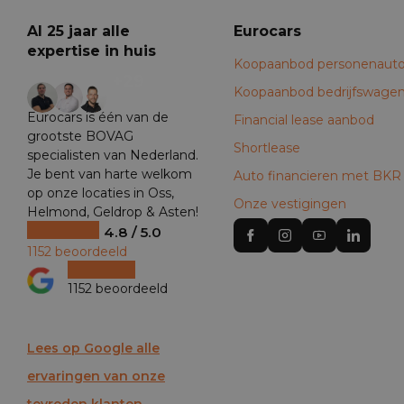
Al 25 jaar alle
Eurocars
expertise in huis
Koopaanbod personenauto
+29
Koopaanbod bedrijfswage
Eurocars is één van de
Financial lease aanbod
grootste BOVAG
Shortlease
specialisten van Nederland.
Je bent van harte welkom
Auto financieren met BKR
op onze locaties in Oss,
Onze vestigingen
Helmond, Geldrop & Asten!
4.8 / 5.0
1152 beoordeeld
1152 beoordeeld
Lees op Google alle
ervaringen van onze