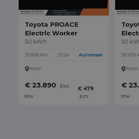
Toyota PROACE
Toyo
Electric Worker
Elect
50 kWh
50 k
33.868 km
2024
Automaat
28.976
Asten
Asten
€ 23.890
€ 23
Excl.
€ 479
btw
p.m
btw