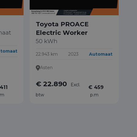
Toyota PROACE
Electric Worker
maat
50 kWh
tomaat
22.943 km
2023
Automaat
Asten
€ 22.890
Excl.
411
€ 459
.m
btw
p.m