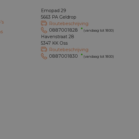
Emopad 29
5663 PA Geldrop
’s
Routebeschrijving
0887001828
(vandaag tot 18:00)
ns
Havenstraat 28
5347 KK Oss
Routebeschrijving
0887001830
(vandaag tot 18:00)