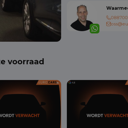
Waarmee
088700
oss@eur
ze voorraad