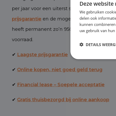
Deze website 
per jaar voor een uiterst scherpe prijs, met 
We gebruiken cookie
delen ook informatie
prijsgarantie
en de mogelijkheid van BOVAG-
kunnen combineren m
heeft permanent zo’n 950 personen- en bed
uw gebruik van hun 
voorraad.
DETAILS WEERG
✔
Laagste prijsgarantie
✔
Online kopen, niet goed geld terug
✔
Financial lease – Soepele acceptatie
✔
Gratis thuisbezorgd bij online aankoop