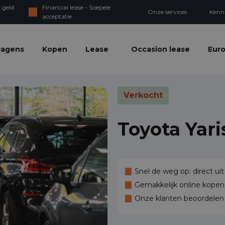
 geld
Financial lease - Soepele
Onze services
Kenn
acceptatie
wagens
Kopen
Lease
Occasion lease
Euro
Verkocht
Toyota Yari
Snel de weg op: direct uit
Gemakkelijk online kopen,
Onze klanten beoordele