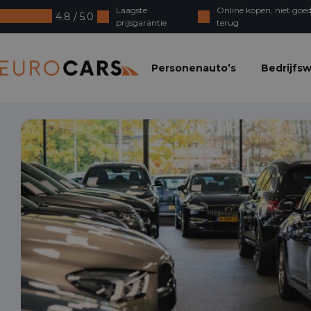
Laagste
Online kopen, niet goed
4.8 / 5.0
prijsgarantie
terug
Eurocars
Personenauto’s
Bedrijfs