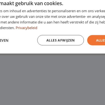
maakt gebruik van cookies.
Kanaalweg 9, 5721
een
laagste
s om inhoud en advertenties te personaliseren en om ons verkee
Emopad 29, 5663 P
 over uw gebruik van onze site met onze advertentie- en analyse
garantie. Eurocars
et andere informatie die u aan hen heeft verstrekt of die zij h
Varenschut 7, 570
rijfswagens op
diensten.
Privacybeleid
Van maandag tot en me
EVEN
ALLES AFWIJZEN
ALLE
zaterdag van 09:00 tot