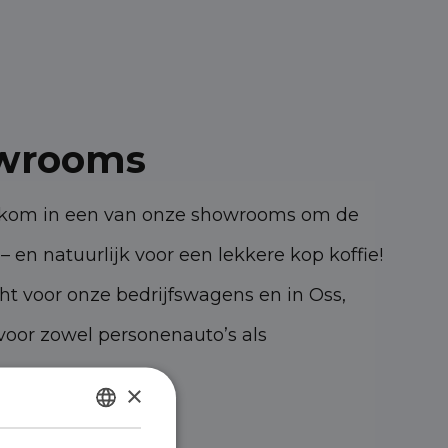
wrooms
elkom in een van onze showrooms om de
– en natuurlijk voor een lekkere kop koffie!
cht voor onze bedrijfswagens en in Oss,
oor zowel personenauto’s als
×
DUTCH
47 KK Oss