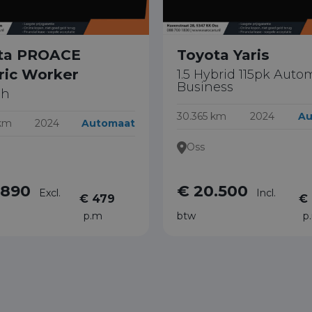
ta PROACE
Toyota Yaris
ric Worker
1.5 Hybrid 115pk Auto
Business
Wh
30.365 km
2024
Au
 km
2024
Automaat
Oss
.890
€ 20.500
Excl.
Incl.
€ 479
€ 
p.m
btw
p