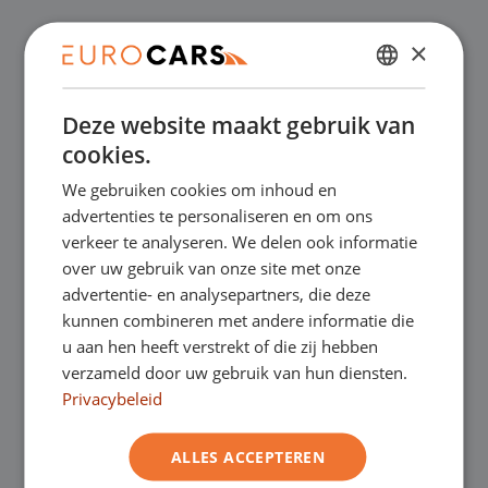
×
✔
Laagste prijsgarantie
DUTCH
✔
Online kopen, niet goed geld terug
Deze website maakt gebruik van
ENGLISH
cookies.
GERMAN
✔
Financial lease – Soepele acceptatie
We gebruiken cookies om inhoud en
FRENCH
advertenties te personaliseren en om ons
✔
Gratis thuisbezorgd bij online aankoop
verkeer te analyseren. We delen ook informatie
over uw gebruik van onze site met onze
advertentie- en analysepartners, die deze
kunnen combineren met andere informatie die
Onze showrooms
u aan hen heeft verstrekt of die zij hebben
verzameld door uw gebruik van hun diensten.
Je bent van harte welkom in een van onze
Privacybeleid
showrooms om de occasions te bekijken –
ALLES ACCEPTEREN
en natuurlijk voor een lekkere kop koffie!
Je