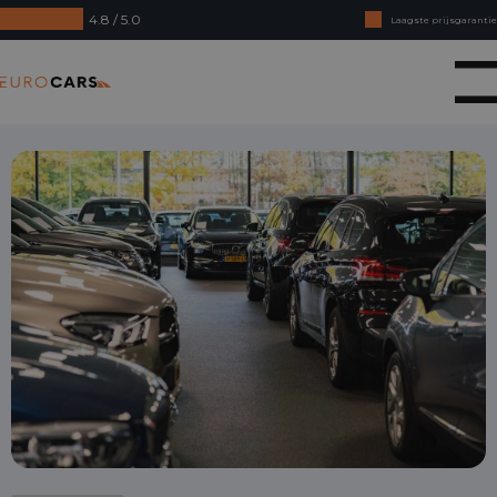
4.8 / 5.0
Laagste prijsgarantie
Online kopen, niet goed geld terug
Eurocars
Financial lease - Soepele acceptatie