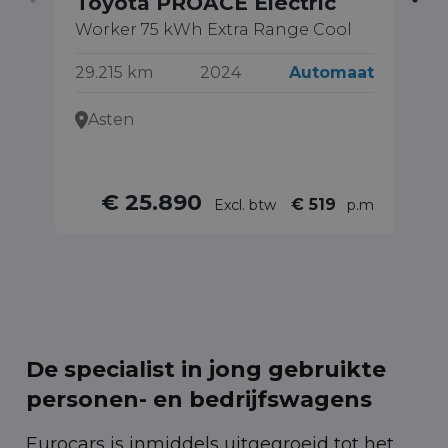
Toyota PROACE Electric
T
Worker 75 kWh Extra Range Cool
1.
29.215 km
2024
Automaat
32
Asten
€ 25.890
€ 519
Excl. btw
p.m
De specialist in jong gebruikte
personen- en bedrijfswagens
Eurocars is inmiddels uitgegroeid tot het