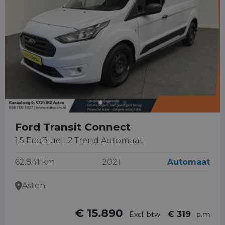
Ford Transit Connect
1.5 EcoBlue L2 Trend Automaat
62.841 km
2021
Automaat
Asten
€ 15.890
€ 319
Excl. btw
p.m