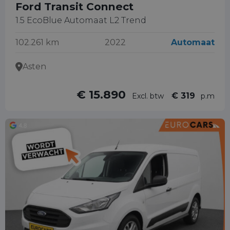
Ford Transit Connect
1.5 EcoBlue Automaat L2 Trend
102.261 km
2022
Automaat
Asten
€ 15.890
€ 319
Excl. btw
p.m