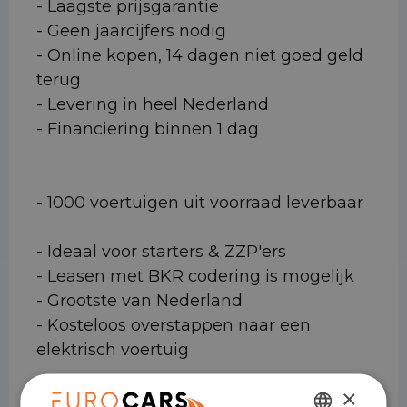
- Laagste prijsgarantie
- Geen jaarcijfers nodig
- Online kopen, 14 dagen niet goed geld
terug
- Levering in heel Nederland
- Financiering binnen 1 dag
- 1000 voertuigen uit voorraad leverbaar
- Ideaal voor starters & ZZP'ers
- Leasen met BKR codering is mogelijk
- Grootste van Nederland
- Kosteloos overstappen naar een
elektrisch voertuig
×