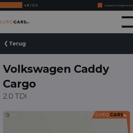
Laagste prijsgarantie
4.8 / 5.0
Online kopen, niet goed geld terug
Financial lease - Soepele acceptatie
Eurocars
Terug
Volkswagen Caddy
Cargo
2.0 TDI