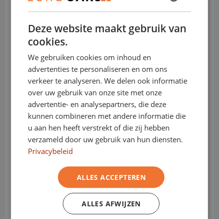
DUTCH
Bedrijfswagens:
Deze website maakt gebruik van
ENGLISH
cookies.
GERMAN
Sluit nu je financial lease bij Eurocars af,
We gebruiken cookies om inhoud en
en bepaal zelf wanneer je zonder boete
FRENCH
advertenties te personaliseren en om ons
overstapt naar een elektrische
verkeer te analyseren. We delen ook informatie
bedrijfswagen.
over uw gebruik van onze site met onze
advertentie- en analysepartners, die deze
Sluit je contract af wanneer het jou
kunnen combineren met andere informatie die
schikt.
u aan hen heeft verstrekt of die zij hebben
verzameld door uw gebruik van hun diensten.
Of dat nu na 12, 25 of 41 maanden is... het
Privacybeleid
maakt ons niets uit.
Bij Eurocars krijg je geen last van
ALLES ACCEPTEREN
Milieuzones.
ALLES AFWIJZEN