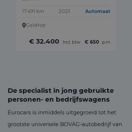
13
17.491 km
2025
Automaat
Geldrop
€ 32.400
€ 650
Incl. btw
p.m
De specialist in jong gebruikte
personen- en bedrijfswagens
Eurocars is inmiddels uitgegroeid tot het
grootste universele BOVAG-autobedrijf van