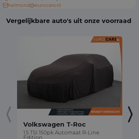
helmond@eurocars.nl
Vergelijkbare auto's uit onze voorraad
Volkswagen T-Roc
V
1.5 TSI 150pk Automaat R-Line
2.
Edition