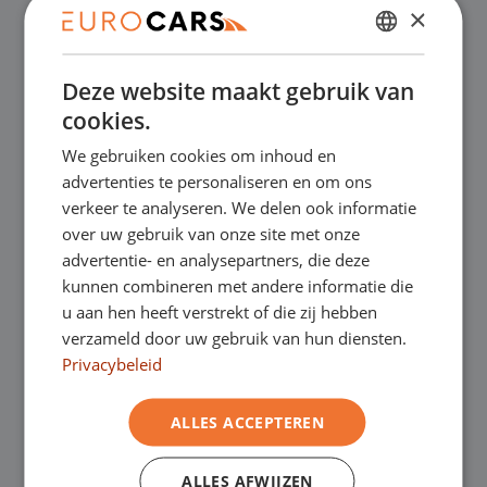
×
✔
Online kopen, niet goed geld terug
DUTCH
Deze website maakt gebruik van
ENGLISH
✔
Financial lease – Soepele acceptatie
cookies.
GERMAN
We gebruiken cookies om inhoud en
FRENCH
✔
Gratis thuisbezorgd bij online aankoop
advertenties te personaliseren en om ons
verkeer te analyseren. We delen ook informatie
over uw gebruik van onze site met onze
Onze showrooms
advertentie- en analysepartners, die deze
kunnen combineren met andere informatie die
Je bent van harte welkom in een van onze
u aan hen heeft verstrekt of die zij hebben
verzameld door uw gebruik van hun diensten.
showrooms om de occasions te bekijken –
Privacybeleid
en natuurlijk voor een lekkere kop koffie!
Je
ALLES ACCEPTEREN
kunt in Asten terecht voor onze
ALLES AFWIJZEN
bedrijfswagens en in Oss, Geldrop en