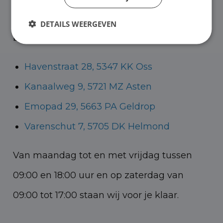
Helmond voor zowel personenauto’s als
DETAILS WEERGEVEN
bedrijfswagens.
Havenstraat 28, 5347 KK Oss
Kanaalweg 9, 5721 MZ Asten
Emopad 29, 5663 PA Geldrop
Varenschut 7, 5705 DK Helmond
Van maandag tot en met vrijdag tussen
09:00 en 18:00 uur en op zaterdag van
09:00 tot 17:00 staan wij voor je klaar.