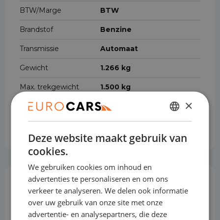
BTW/Marge
BTW
Brandstof
Benzine
Transmissie
Automaat
Gewicht
1.266 kg
Max. trekgewicht
1.500 kg
×
Cilinderinhoud
1.498 cm³
DUTCH
Voertuigbreedte
179 cm
Deze website maakt gebruik van
ENGLISH
cookies.
GERMAN
We gebruiken cookies om inhoud en
FRENCH
advertenties te personaliseren en om ons
Opties & Toebehoren
(80)
verkeer te analyseren. We delen ook informatie
over uw gebruik van onze site met onze
advertentie- en analysepartners, die deze