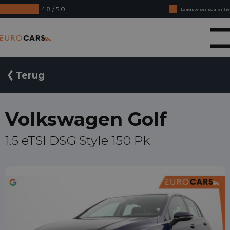
4.8 / 5.0
Laagste prijsgarantie
Online kopen, niet goed geld terug
Eurocars
Financial lease - Soepele acceptatie
Terug
Volkswagen Golf
1.5 eTSI DSG Style 150 Pk