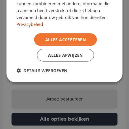
kunnen combineren met andere informatie die
Achterbank in delen neerklapbaar
u aan hen heeft verstrekt of die zij hebben
verzameld door uw gebruik van hun diensten.
Privacybeleid
Achteruitrijcamera
ALLES ACCEPTEREN
Actieve rijstrookassistent
ALLES AFWIJZEN
DETAILS WEERGEVEN
Adaptive cruise control
Airbag bestuurder
Alle opties bekijken