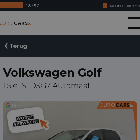
4.8 / 5.0
Laagste prijsgarantie
Online kopen, niet goed geld terug
Eurocars
Financial lease - Soepele acceptatie
Terug
Volkswagen Golf
1.5 eTSI DSG7 Automaat