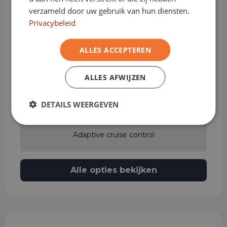
verzameld door uw gebruik van hun diensten.
Achteruitrijcamera
Privacybeleid
ALLES ACCEPTEREN
Actieve rijstrookassistent
ALLES AFWIJZEN
Adaptieve grootlichtassistent
DETAILS WEERGEVEN
Adaptive cruise control
Alle opties bekijken