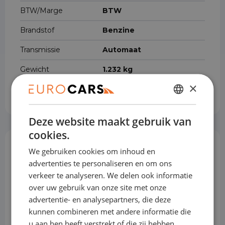
BTW/Marge
BTW
Brandstof
Benzine
Transmissie
Automaat
Gewicht
1.232 kg
×
Cilinderinhoud
1.498 cm³
DUTCH
Deze website maakt gebruik van
ENGLISH
cookies.
GERMAN
Opties & Toebehoren
We gebruiken cookies om inhoud en
(81)
FRENCH
advertenties te personaliseren en om ons
verkeer te analyseren. We delen ook informatie
over uw gebruik van onze site met onze
Achterbank in delen neerklapbaar
advertentie- en analysepartners, die deze
kunnen combineren met andere informatie die
u aan hen heeft verstrekt of die zij hebben