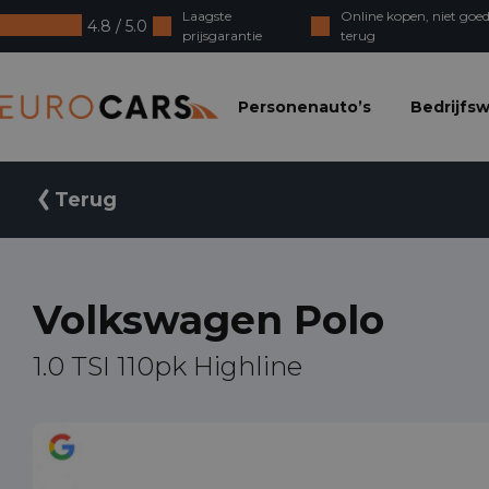
Laagste
Online kopen, niet goed
4.8 / 5.0
prijsgarantie
terug
Eurocars
Personenauto’s
Bedrijfs
Terug
Volkswagen Polo
1.0 TSI 110pk Highline