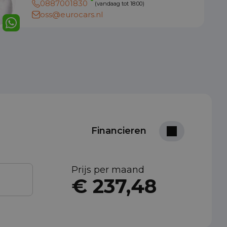
0887001830
(vandaag tot 18:00)
oss@eurocars.nl
Financieren
Prijs per maand
€ 237,48