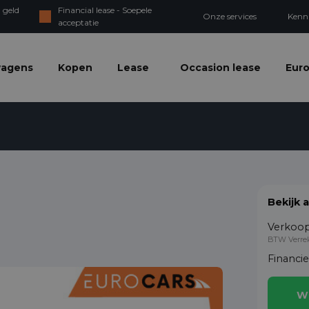
 geld
Financial lease - Soepele
Onze services
Kenn
acceptatie
wagens
Kopen
Lease
Occasion lease
Euro
Bekijk 
Verkoop
BTW Verre
Financi
W