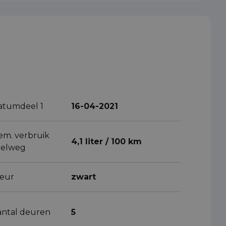
atumdeel 1
16-04-2021
em. verbruik
4,1 liter / 100 km
nelweg
leur
zwart
antal deuren
5