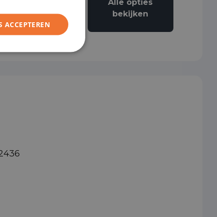
Alle opties
Airconditioning
bekijken
S ACCEPTEREN
92436