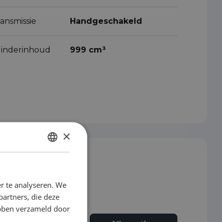
ansmissie
Handgeschakeld
ilinderinhoud
999 cm³
×
DUTCH
ENGLISH
r te analyseren. We
GERMAN
partners, die deze
FRENCH
ebben verzameld door