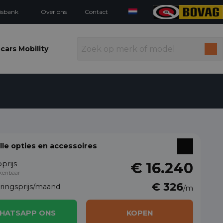
isbank
Over ons
Contact
cars Mobility
alle opties en accessoires
prijs
€ 16.240
kenbaar
€ 326
eringsprijs/maand
/m
HATSAPP ONS
KOPEN