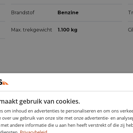
Brandstof
Benzine
Tr
Max. trekgewicht
1.100 kg
C
maakt gebruik van cookies.
ren
(60)
s om inhoud en advertenties te personaliseren en om ons verkee
 over uw gebruik van onze site met onze advertentie- en analyse
et andere informatie die u aan hen heeft verstrekt of die zij h
diensten.
Privacybeleid