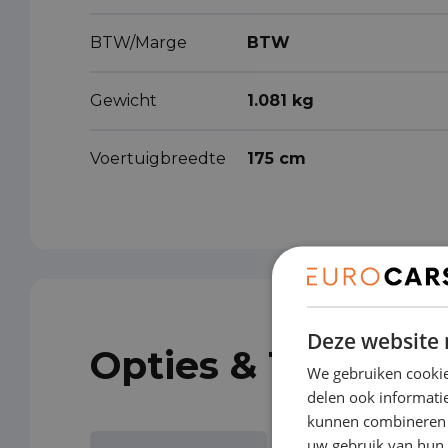
BTW/Marge
BTW
Gewicht
1.081 kg
Voertuigbreedte
175 cm
Deze website 
Opties & Toebeho
We gebruiken cookie
delen ook informatie
kunnen combineren m
uw gebruik van hun 