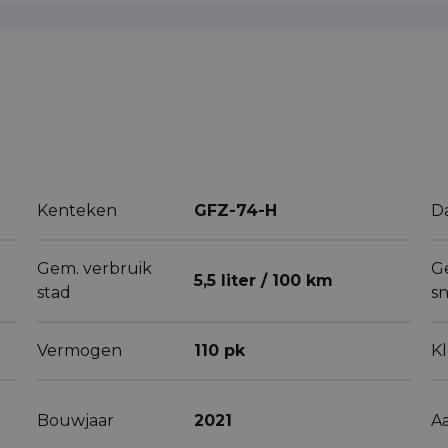
Kenteken
GFZ-74-H
D
Gem. verbruik
G
5,5 liter / 100 km
stad
s
Vermogen
110 pk
K
Bouwjaar
2021
A