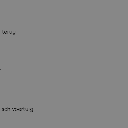
d terug
r
isch voertuig