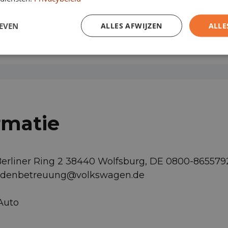
e
Airbag bestuurder
Airbag passagier
EVEN
ALLES AFWIJZEN
ALLE
rmatie
Berliner Ring 2 38440 Wolfsburg, DE 0800-86557
undenbetreuung@volkswagen.de
 Auto