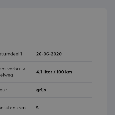
atumdeel 1
26-06-2020
em. verbruik
4,1 liter / 100 km
nelweg
leur
grijs
antal deuren
5