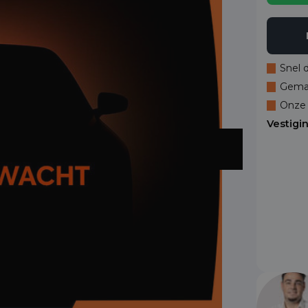
Snel 
Gemak
Onze 
Vestigi