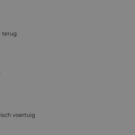
d terug
r
isch voertuig