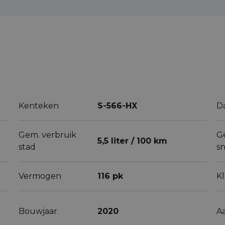
Kenteken
S-566-HX
D
Gem. verbruik
G
5,5 liter / 100 km
stad
s
Vermogen
116 pk
K
Bouwjaar
2020
A