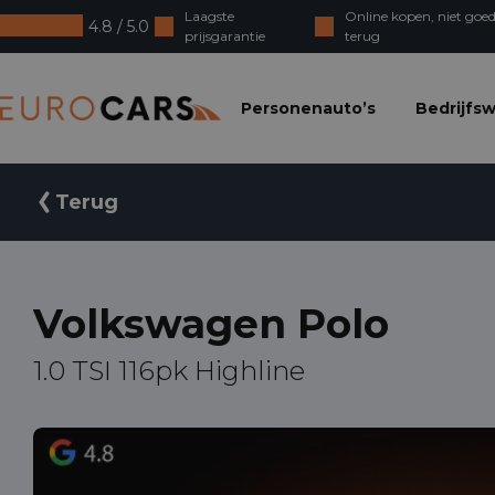
Laagste
Online kopen, niet goed
4.8 / 5.0
prijsgarantie
terug
Eurocars
Personenauto’s
Bedrijfs
Terug
Volkswagen Polo
1.0 TSI 116pk Highline