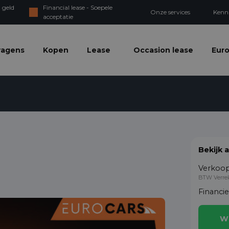
 geld
Financial lease - Soepele
Onze services
Kenn
acceptatie
wagens
Kopen
Lease
Occasion lease
Euro
Bekijk 
Verkoop
BTW Verre
Financi
W