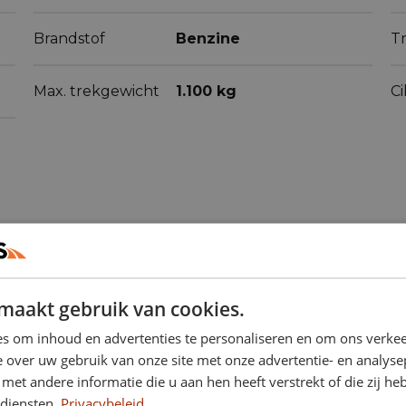
Brandstof
Benzine
Tr
Max. trekgewicht
1.100 kg
C
maakt gebruik van cookies.
ren
(60)
s om inhoud en advertenties te personaliseren en om ons verkee
 over uw gebruik van onze site met onze advertentie- en analyse
et andere informatie die u aan hen heeft verstrekt of die zij h
diensten.
Privacybeleid