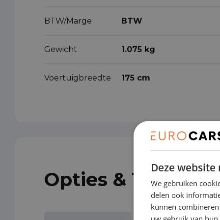
BTW/Marge
BTW
Gewicht
1.075 kg
Voertuigbreedte
175 cm
Deze website 
Opties & Toebeho
We gebruiken cookie
delen ook informatie
kunnen combineren m
uw gebruik van hun 