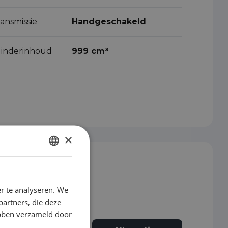
ansmissie
Handgeschakeld
ilinderinhoud
999 cm³
×
DUTCH
ENGLISH
r te analyseren. We
GERMAN
partners, die deze
FRENCH
ebben verzameld door