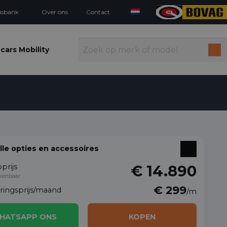
isbank
Over ons
Contact
cars Mobility
alle opties en accessoires
prijs
€ 14.890
kenbaar
€ 299
eringsprijs/maand
/m
HATSAPP ONS
KOPEN