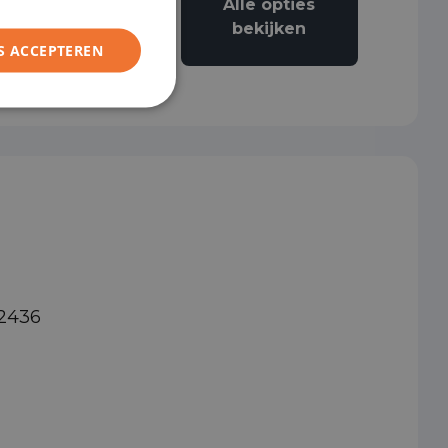
Alle opties
Airbag bestuurder
bekijken
S ACCEPTEREN
92436