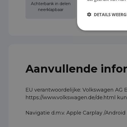
Achterbank in delen
Achteruitrijcamera
neerklapbaar
DETAILS WEERG
Aanvullende info
EU verantwoordelijke: Volkswagen AG 
https://www.volkswagen.de/de.html k
Navigatie d.m.v. Apple Carplay /Android