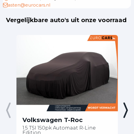
asten@eurocars.nl
Vergelijkbare auto's uit onze voorraad
Volkswagen T-Roc
V
1.5 TSI 150pk Automaat R-Line
Ed
Edition