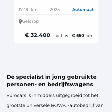
10
17.491 km
2025
Automaat
Geldrop
€ 32.400
€ 650
Incl. btw
p.m
De specialist in jong gebruikte
personen- en bedrijfswagens
Eurocars is inmiddels uitgegroeid tot het
grootste universele BOVAG-autobedrijf van