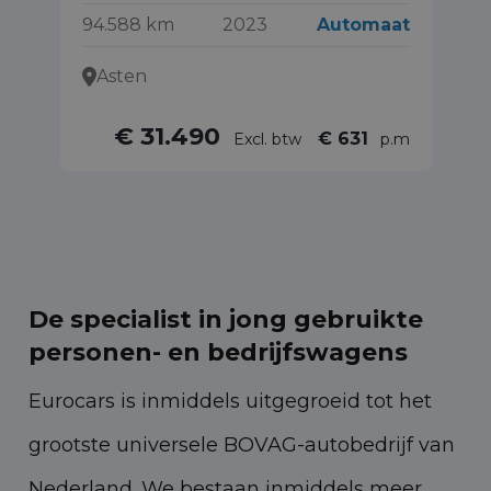
94.588 km
2023
Automaat
86
Asten
€ 31.490
€ 631
Excl. btw
p.m
De specialist in jong gebruikte
personen- en bedrijfswagens
Eurocars is inmiddels uitgegroeid tot het
grootste universele BOVAG-autobedrijf van
Nederland. We bestaan inmiddels meer