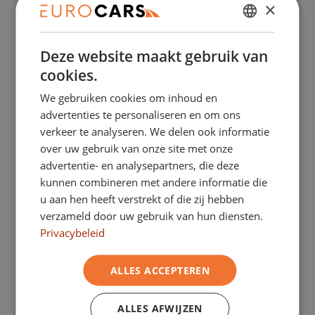
×
✔
Online kopen, niet goed geld terug
DUTCH
Deze website maakt gebruik van
✔
Financial lease – Soepele acceptatie
ENGLISH
cookies.
GERMAN
We gebruiken cookies om inhoud en
✔
Gratis thuisbezorgd bij online aankoop
FRENCH
advertenties te personaliseren en om ons
verkeer te analyseren. We delen ook informatie
over uw gebruik van onze site met onze
Onze showrooms
advertentie- en analysepartners, die deze
kunnen combineren met andere informatie die
Je bent van harte welkom in een van onze
u aan hen heeft verstrekt of die zij hebben
verzameld door uw gebruik van hun diensten.
showrooms om de occasions te bekijken –
Privacybeleid
en natuurlijk voor een lekkere kop koffie!
Je
ALLES ACCEPTEREN
kunt in Asten terecht voor onze
bedrijfswagens en in Oss, Geldrop en
ALLES AFWIJZEN