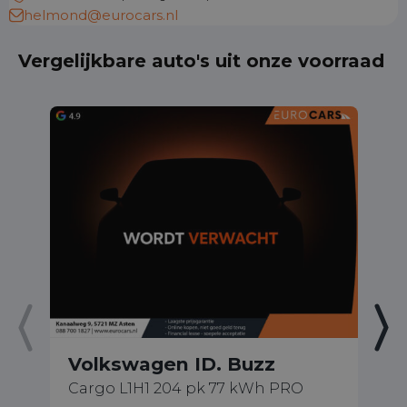
helmond@eurocars.nl
Vergelijkbare auto's uit onze voorraad
Volkswagen ID. Buzz
V
Cargo L1H1 204 pk 77 kWh PRO
1.