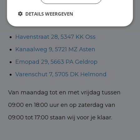
Helmond voor zowel personenauto’s als
DETAILS WEERGEVEN
bedrijfswagens.
Havenstraat 28, 5347 KK Oss
Kanaalweg 9, 5721 MZ Asten
Emopad 29, 5663 PA Geldrop
Varenschut 7, 5705 DK Helmond
Van maandag tot en met vrijdag tussen
09:00 en 18:00 uur en op zaterdag van
09:00 tot 17:00 staan wij voor je klaar.