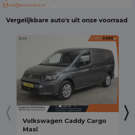
oss@eurocars.nl
Vergelijkbare auto's uit onze voorraad
Volkswagen Caddy Cargo
V
Maxi
1.
Ed