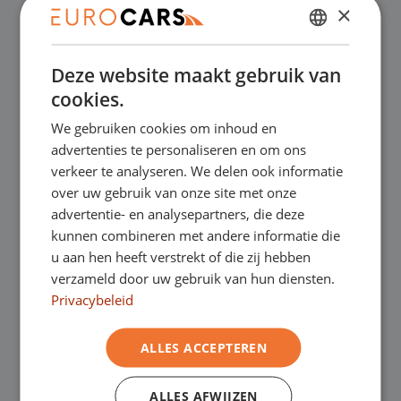
×
DUTCH
✔
Online kopen, niet goed geld terug
Deze website maakt gebruik van
ENGLISH
cookies.
✔
Financial lease – Soepele acceptatie
GERMAN
We gebruiken cookies om inhoud en
FRENCH
advertenties te personaliseren en om ons
✔
Gratis thuisbezorgd bij online aankoop
verkeer te analyseren. We delen ook informatie
over uw gebruik van onze site met onze
advertentie- en analysepartners, die deze
Onze showrooms
kunnen combineren met andere informatie die
u aan hen heeft verstrekt of die zij hebben
Je bent van harte welkom in een van onze
verzameld door uw gebruik van hun diensten.
Privacybeleid
showrooms om de occasions te bekijken –
en natuurlijk voor een lekkere kop koffie!
Je
ALLES ACCEPTEREN
kunt in Asten terecht voor onze
ALLES AFWIJZEN