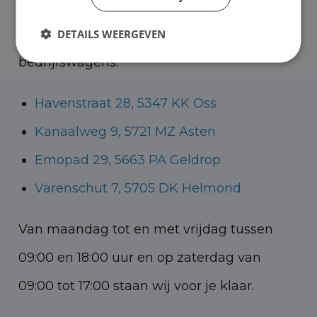
bedrijfswagens en in Oss, Geldrop en
DETAILS WEERGEVEN
Helmond voor zowel personenauto’s als
bedrijfswagens.
Havenstraat 28, 5347 KK Oss
Kanaalweg 9, 5721 MZ Asten
Emopad 29, 5663 PA Geldrop
Varenschut 7, 5705 DK Helmond
Van maandag tot en met vrijdag tussen
09:00 en 18:00 uur en op zaterdag van
09:00 tot 17:00 staan wij voor je klaar.