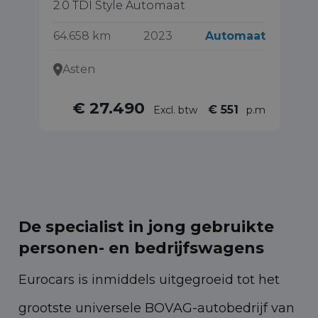
2.0 TDI Style Automaat
17
64.658 km
2023
Automaat
Asten
€ 27.490
€ 551
Excl. btw
p.m
De specialist in jong gebruikte
personen- en bedrijfswagens
Eurocars is inmiddels uitgegroeid tot het
grootste universele BOVAG-autobedrijf van