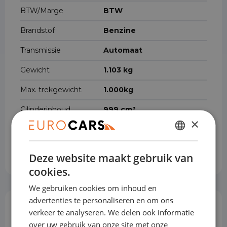
BTW/Marge
BTW
Brandstof
Benzine
Transmissie
Automaat
Gewicht
1.103 kg
Max. trekgewicht
1.000kg
Cilinderinhoud
999 cm³
×
Voertuigbreedte
175 cm
DUTCH
Voertuiglengte
407 cm
Deze website maakt gebruik van
ENGLISH
cookies.
GERMAN
We gebruiken cookies om inhoud en
FRENCH
advertenties te personaliseren en om ons
Opties & Toebehoren
verkeer te analyseren. We delen ook informatie
(64)
over uw gebruik van onze site met onze