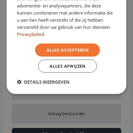
advertentie- en analysepartners, die deze
kunnen combineren met andere informatie die
Achterbank in delen neerklapbaar
u aan hen heeft verstrekt of die zij hebben
verzameld door uw gebruik van hun diensten.
Privacybeleid
Actieve rijstrookassistent
ALLES ACCEPTEREN
Adaptieve bochtenverlichting
ALLES AFWIJZEN
DETAILS WEERGEVEN
Adaptive cruise control
Airbag bestuurder