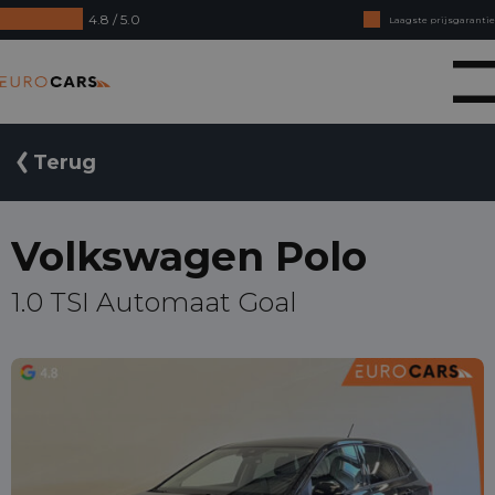
4.8 / 5.0
Laagste prijsgarantie
Online kopen, niet goed geld terug
Eurocars
Financial lease - Soepele acceptatie
Terug
Volkswagen Polo
1.0 TSI Automaat Goal