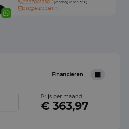
0887001830
(vandaag vanaf 09:00)
oss@eurocars.nl
Financieren
Prijs per maand
€ 363,97