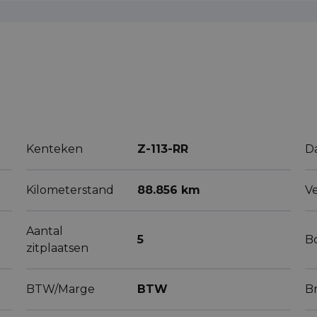
Kenteken
Z-113-RR
D
Kilometerstand
88.856 km
V
Aantal
5
B
zitplaatsen
BTW/Marge
BTW
B