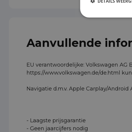
DETAILS WEERG
Aanvullende info
EU verantwoordelijke: Volkswagen AG 
https://www.volkswagen.de/de.html k
Navigatie d.m.v. Apple Carplay/Android
- Laagste prijsgarantie
- Geen jaarcijfers nodig