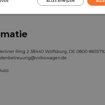
EVEN
ALLES AFWIJZEN
ALLE
rmatie
Berliner Ring 2 38440 Wolfsburg, DE 0800-86557
undenbetreuung@volkswagen.de
 Auto