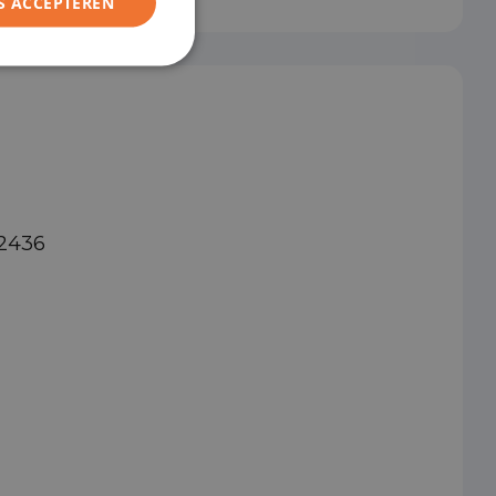
S ACCEPTEREN
92436