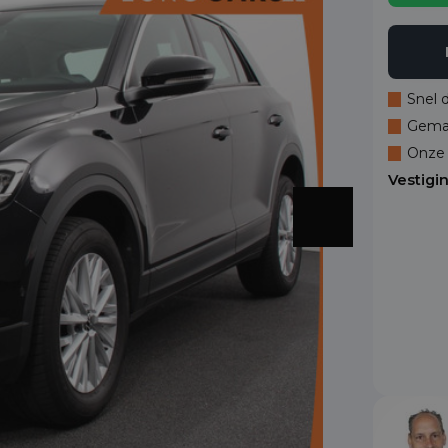
Snel 
Gemak
Onze 
Vestigi