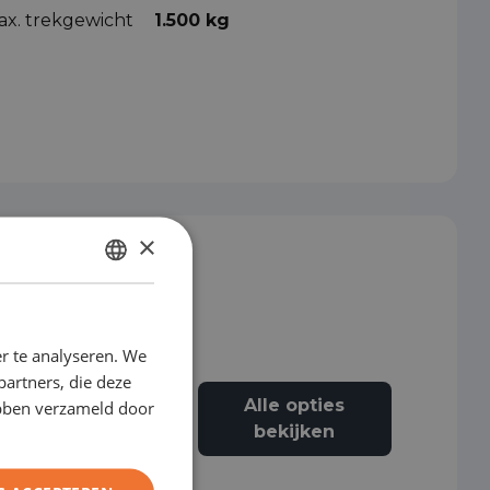
ax. trekgewicht
1.500 kg
×
DUTCH
ENGLISH
r te analyseren. We
GERMAN
partners, die deze
FRENCH
Alle opties
ebben verzameld door
Airbag bestuurder
bekijken