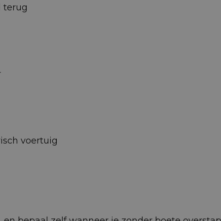
d terug
r
isch voertuig
 af, en bepaal zelf wanneer je zonder boete oversta