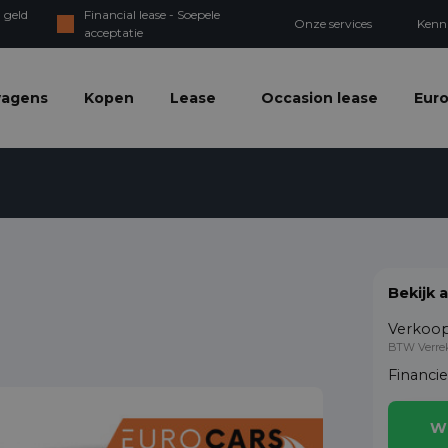
 geld
Financial lease - Soepele
Onze services
Kenn
acceptatie
wagens
Kopen
Lease
Occasion lease
Euro
Bekijk 
Verkoop
BTW Verre
Financi
W