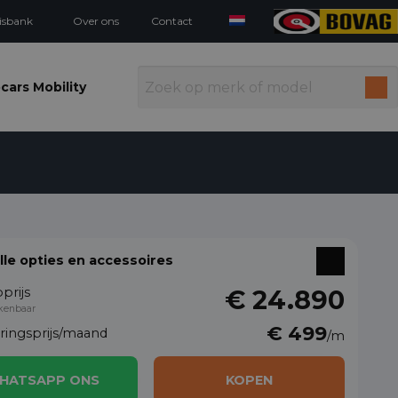
isbank
Over ons
Contact
cars Mobility
alle opties en accessoires
prijs
€ 24.890
kenbaar
€ 499
eringsprijs/maand
/m
HATSAPP ONS
KOPEN