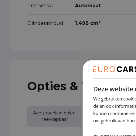
Transmissie
Automaat
Cilinderinhoud
1.498 cm³
Opties & Toebeho
Deze website 
We gebruiken cookie
delen ook informatie
kunnen combineren m
Achterbank in delen
Achteruitrijcamera
neerklapbaar
uw gebruik van hun 