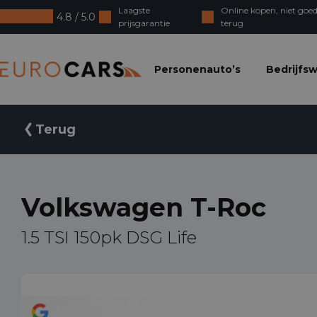
Laagste
Online kopen, niet goed
4.8 / 5.0
prijsgarantie
terug
Eurocars
Personenauto’s
Bedrijfs
Terug
Volkswagen T-Roc
1.5 TSI 150pk DSG Life