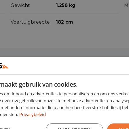
Gewicht
1.258 kg
M
Voertuigbreedte
182 cm
ren
(66)
maakt gebruik van cookies.
s om inhoud en advertenties te personaliseren en om ons verkee
 over uw gebruik van onze site met onze advertentie- en analyse
et andere informatie die u aan hen heeft verstrekt of die zij h
Actieve
Adaptive cruise
rijstrookassistent
control
diensten.
Privacybeleid