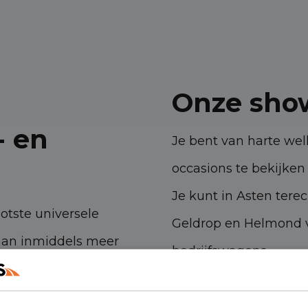
Onze sho
- en
Je bent van harte w
occasions te bekijken 
Je kunt in Asten tere
ootste universele
Geldrop en Helmond v
aan inmiddels meer
bedrijfswagens.
 ambities. Met onze
Havenstraat 28, 53
n- en bedrijfswagens