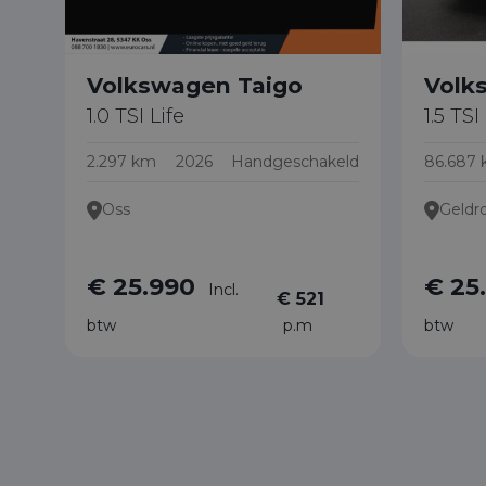
Volkswagen Taigo
Volk
1.0 TSI Life
1.5 TS
2.297 km
2026
Handgeschakeld
86.687
Oss
Geldr
€ 25.990
€ 25
Incl.
€ 521
btw
p.m
btw