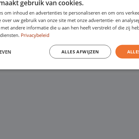
maakt gebruik van cookies.
Kanaalweg 9, 5721
een
laagste
s om inhoud en advertenties te personaliseren en om ons verkee
Emopad 29, 5663 P
garantie. Eurocars
 over uw gebruik van onze site met onze advertentie- en analyse
et andere informatie die u aan hen heeft verstrekt of die zij h
Varenschut 7, 570
rijfswagens op
diensten.
Privacybeleid
Van maandag tot en me
EVEN
ALLES AFWIJZEN
ALLE
zaterdag van 09:00 tot