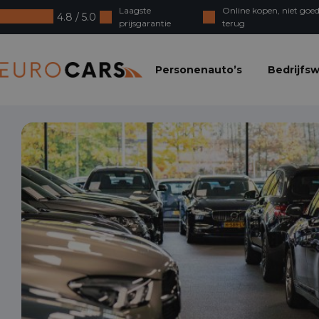
Laagste
Online kopen, niet goed
4.8 / 5.0
prijsgarantie
terug
Eurocars
Personenauto’s
Bedrijfs