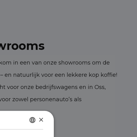
wrooms
elkom in een van onze showrooms om de
– en natuurlijk voor een lekkere kop koffie!
cht voor onze bedrijfswagens en in Oss,
oor zowel personenauto’s als
×
47 KK Oss
DUTCH