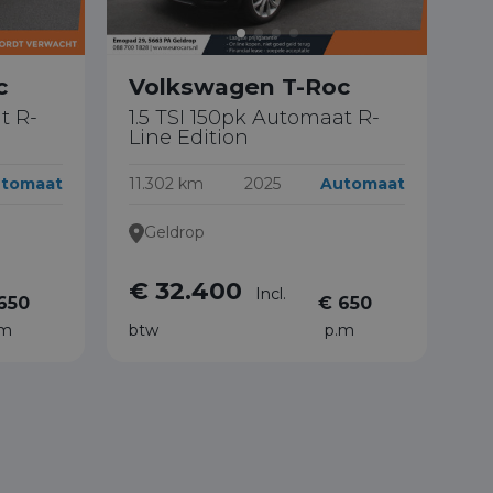
c
Volkswagen T-Roc
t R-
1.5 TSI 150pk Automaat R-
Line Edition
tomaat
11.302 km
2025
Automaat
Geldrop
€ 32.400
Incl.
650
€ 650
.m
btw
p.m