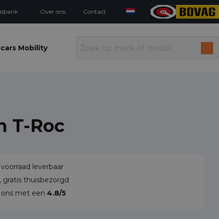
isbank
Over ons
Contact
cars Mobility
n T-Roc
 voorraad leverbaar
 gratis thuisbezorgd
n ons met een
4.8/5