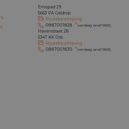
Emopad 29
5663 PA Geldrop
’s
Routebeschrijving
0887001828
(vandaag vanaf 09:00)
ns
Havenstraat 28
5347 KK Oss
Routebeschrijving
0887001830
(vandaag vanaf 09:00)