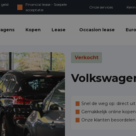
 geld
Financial lease - Soepele
Onze services
Kenn
acceptatie
wagens
Kopen
Lease
Occasion lease
Euro
Verkocht
Volkswage
Snel de weg op: direct uit
Gemakkelijk online kopen,
Onze klanten beoordele