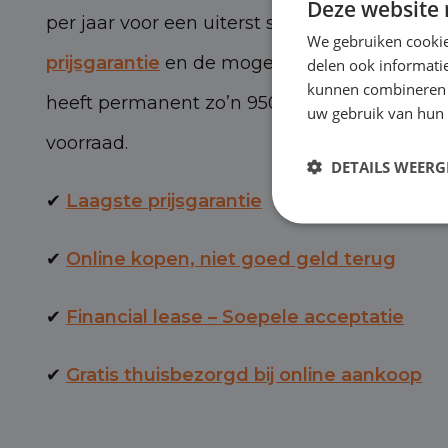
Deze website 
per jaar voor een uiterst scherpe prijs, met 
We gebruiken cookie
prijsgarantie
en de mogelijkheid van BOVAG-
delen ook informatie
kunnen combineren m
heeft permanent zo’n 950 personen- en bed
uw gebruik van hun 
voorraad.
DETAILS WEERG
✔
Laagste prijsgarantie
✔
Online kopen, niet goed geld terug
✔
Financial lease – Soepele acceptatie
✔
Gratis thuisbezorgd bij online aankoop