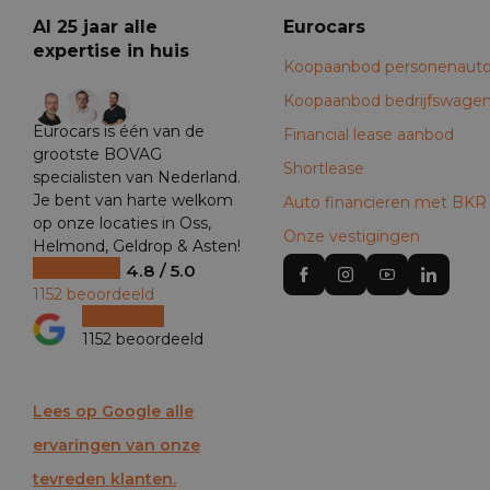
Al 25 jaar alle
Eurocars
expertise in huis
Koopaanbod personenauto
+29
Koopaanbod bedrijfswage
Eurocars is één van de
Financial lease aanbod
grootste BOVAG
Shortlease
specialisten van Nederland.
Je bent van harte welkom
Auto financieren met BKR
op onze locaties in Oss,
Onze vestigingen
Helmond, Geldrop & Asten!
4.8 / 5.0
1152 beoordeeld
1152 beoordeeld
Lees op Google alle
ervaringen van onze
tevreden klanten.