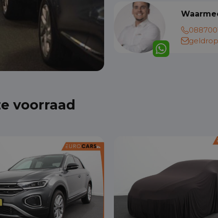
Waarmee
088700
geldrop
ze voorraad