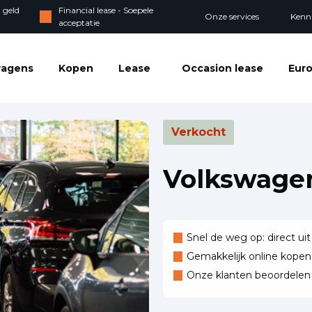
 geld
Financial lease - Soepele
Onze services
Kenn
acceptatie
wagens
Kopen
Lease
Occasion lease
Euro
Verkocht
Volkswage
Snel de weg op: direct uit
Gemakkelijk online kopen,
Onze klanten beoordele