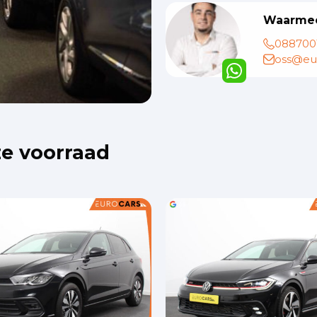
Waarmee
088700
oss@eur
ze voorraad