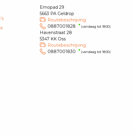
Emopad 29
5663 PA Geldrop
’s
Routebeschrijving
0887001828
(vandaag tot 18:00)
ns
Havenstraat 28
5347 KK Oss
Routebeschrijving
0887001830
(vandaag tot 18:00)