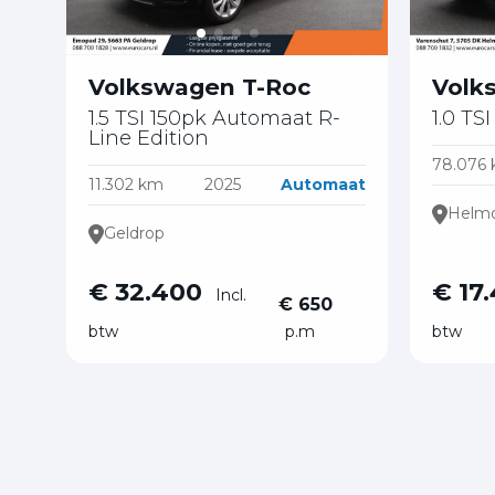
Volkswagen T-Roc
Volk
1.5 TSI 150pk Automaat R-
1.0 TS
Line Edition
78.076
11.302 km
2025
Automaat
Helm
Geldrop
€ 32.400
€ 17
Incl.
€ 650
btw
p.m
btw