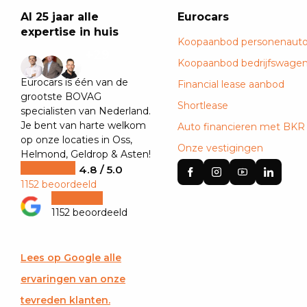
Al 25 jaar alle
Eurocars
expertise in huis
Koopaanbod personenauto
+29
Koopaanbod bedrijfswage
Eurocars is één van de
Financial lease aanbod
grootste BOVAG
Shortlease
specialisten van Nederland.
Je bent van harte welkom
Auto financieren met BKR
op onze locaties in Oss,
Onze vestigingen
Helmond, Geldrop & Asten!
4.8 / 5.0
1152 beoordeeld
1152 beoordeeld
Lees op Google alle
ervaringen van onze
tevreden klanten.