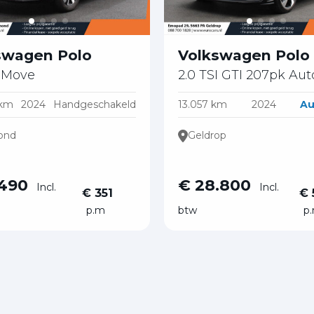
swagen Polo
Volkswagen Polo
I Move
2.0 TSI GTI 207pk Au
 km
2024
Handgeschakeld
13.057 km
2024
Au
ond
Geldrop
.490
€ 28.800
Incl.
Incl.
€ 351
€ 
p.m
btw
p