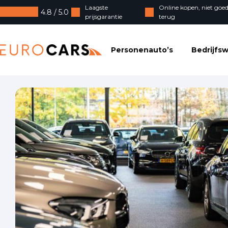
Laagste
Online kopen, niet goed
4.8 / 5.0
prijsgarantie
terug
Eurocars
Personenauto’s
Bedrijfs