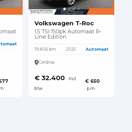
Volkswagen T-Roc
tomaat
1.5 TSI 150pk Automaat R-
Line Edition
tomaat
19.806 km
2025
Automaat
Geldrop
€ 32.400
Incl.
577
€ 650
.m
btw
p.m