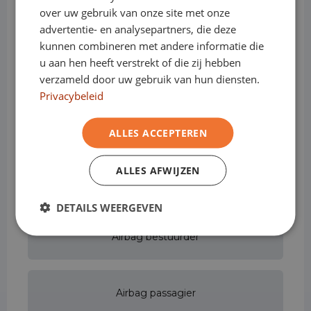
Opties & Toebehoren
(85)
over uw gebruik van onze site met onze
advertentie- en analysepartners, die deze
kunnen combineren met andere informatie die
u aan hen heeft verstrekt of die zij hebben
Achterbank in delen neerklapbaar
verzameld door uw gebruik van hun diensten.
Privacybeleid
Achteruitrijcamera
ALLES ACCEPTEREN
ALLES AFWIJZEN
Actieve rijstrookassistent
DETAILS WEERGEVEN
Airbag bestuurder
Airbag passagier