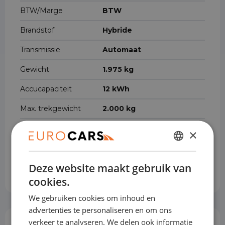
BTW/Marge
BTW
Brandstof
Hybride
Transmissie
Automaat
Gewicht
1.975 kg
Accucapaciteit
12 kWh
Max. trekgewicht
2.000 kg
Cilinderinhoud
1.969 cm³
×
Voertuigbreedte
185 cm
DUTCH
Deze website maakt gebruik van
Voertuiglengte
476 cm
ENGLISH
cookies.
GERMAN
We gebruiken cookies om inhoud en
FRENCH
advertenties te personaliseren en om ons
verkeer te analyseren. We delen ook informatie