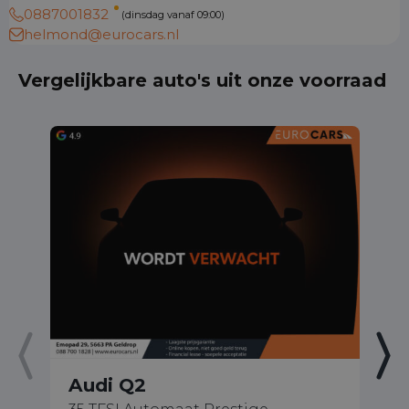
0887001832
(dinsdag vanaf 09:00)
helmond@eurocars.nl
Vergelijkbare auto's uit onze voorraad
Audi Q2
A