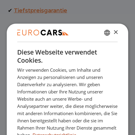
✔
Tiefstpreisgarantie
✔
Online kaufen, Geld-zurück-Garantie
×
NIEDERLÄNDISCH
✔
Finanzierungsleasing – Reibungslose
Diese Webseite verwendet
ENGLISH
Abnahme
Cookies.
GERMAN
Wir verwenden Cookies, um Inhalte und
FRENCH
✔
Kostenlose Lieferung nach Hause beim
Anzeigen zu personalisieren und unseren
Datenverkehr zu analysieren. Wir geben
Online-Kauf
Informationen über Ihre Nutzung unserer
Website auch an unsere Werbe- und
Analysepartner weiter, die diese möglicherweise
Unsere Ausstellungsräume
mit anderen Informationen kombinieren, die Sie
ihnen bereitgestellt haben oder die sie im
Sie sind herzlich willkommen, in einem
Rahmen Ihrer Nutzung ihrer Dienste gesammelt
haben.
Datenschutzrichtlinie