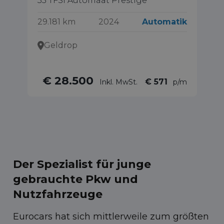
35 TFSI Automaat Prestige
Sp
Au
29.181 km
2024
Automatik
22
Geldrop
€ 28.500
€ 571
Inkl. MwSt.
p/m
Der Spezialist für junge
gebrauchte Pkw und
Nutzfahrzeuge
Eurocars hat sich mittlerweile zum größten