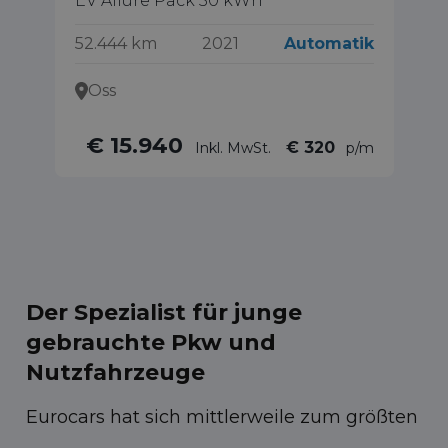
EV Allure Pack 50 kWh
EV
52.444 km
2021
Automatik
43
Oss
€ 15.940
€ 320
Inkl. MwSt.
p/m
Der Spezialist für junge
gebrauchte Pkw und
Nutzfahrzeuge
Eurocars hat sich mittlerweile zum größten