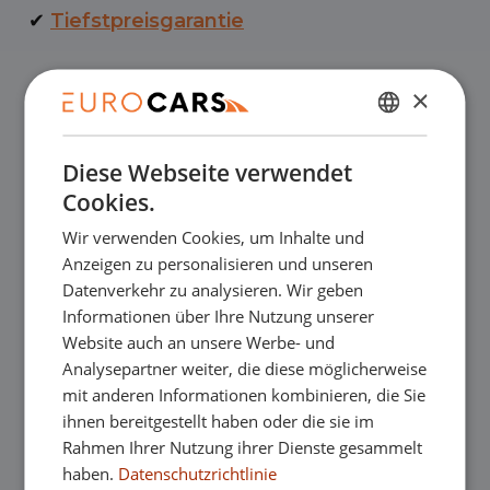
✔
Tiefstpreisgarantie
✔
Online kaufen, Geld-zurück-Garantie
×
NIEDERLÄNDISCH
✔
Finanzierungsleasing – Reibungslose
Diese Webseite verwendet
ENGLISH
Abnahme
Cookies.
GERMAN
Wir verwenden Cookies, um Inhalte und
FRENCH
✔
Kostenlose Lieferung nach Hause beim
Anzeigen zu personalisieren und unseren
Datenverkehr zu analysieren. Wir geben
Online-Kauf
Informationen über Ihre Nutzung unserer
Website auch an unsere Werbe- und
Analysepartner weiter, die diese möglicherweise
Unsere Ausstellungsräume
mit anderen Informationen kombinieren, die Sie
ihnen bereitgestellt haben oder die sie im
Sie sind herzlich willkommen, in einem
Rahmen Ihrer Nutzung ihrer Dienste gesammelt
haben.
Datenschutzrichtlinie
unserer Ausstellungsräume die