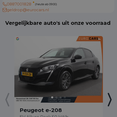
0887001828
(heute ab 09:00)
geldrop@eurocars.nl
Vergelijkbare auto's uit onze voorraad
Peugeot e-208
P