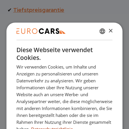
✔
Tiefstpreisgarantie
✔
Online kaufen, Geld-zurück-Garantie
×
NIEDERLÄNDISCH
✔
Finanzierungsleasing – Reibungslose
Diese Webseite verwendet
ENGLISH
Abnahme
Cookies.
GERMAN
Wir verwenden Cookies, um Inhalte und
FRENCH
✔
Kostenlose Lieferung nach Hause beim
Anzeigen zu personalisieren und unseren
Datenverkehr zu analysieren. Wir geben
Online-Kauf
Informationen über Ihre Nutzung unserer
Website auch an unsere Werbe- und
Analysepartner weiter, die diese möglicherweise
Unsere Ausstellungsräume
mit anderen Informationen kombinieren, die Sie
ihnen bereitgestellt haben oder die sie im
Sie sind herzlich willkommen, in einem
Rahmen Ihrer Nutzung ihrer Dienste gesammelt
haben.
Datenschutzrichtlinie