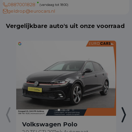
0887001828
(vandaag tot 18:00)
geldrop@eurocars.nl
Vergelijkbare auto's uit onze voorraad
Volkswagen Polo
V