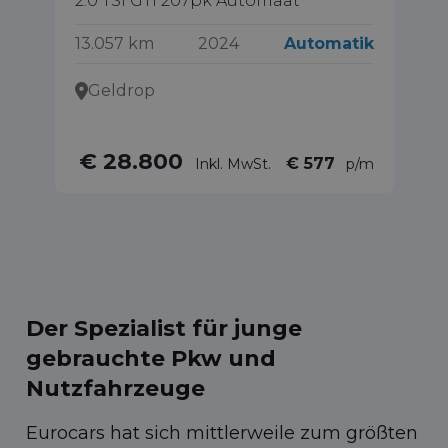
2.0 TSI GTI 207pk Automaat
1.
Ed
13.057 km
2024
Automatik
17
Geldrop
€ 28.800
€
€ 577
Inkl. MwSt.
p/m
Der Spezialist für junge
gebrauchte Pkw und
Nutzfahrzeuge
Eurocars hat sich mittlerweile zum größten