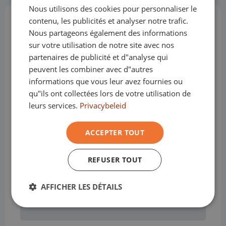
Nous utilisons des cookies pour personnaliser le
GERMAN
contenu, les publicités et analyser notre trafic.
Options et accessoires
(77)
FRANÇAIS
Nous partageons également des informations
sur votre utilisation de notre site avec nos
partenaires de publicité et d"analyse qui
peuvent les combiner avec d"autres
La banquette arrière peut être rabattue en
informations que vous leur avez fournies ou
plusieurs parties
qu"ils ont collectées lors de votre utilisation de
leurs services.
Privacybeleid
Airbag conducteur
ACCEPTER TOUT
REFUSER TOUT
Airbag passager
AFFICHER LES DÉTAILS
Climatisation