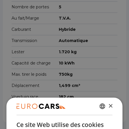
Nombre de portes
5
Au fait/Marge
T.V.A.
Carburant
Hybride
Transmission
Automatique
Lester
1.720 kg
Capacité de charge
10 kWh
Max. tirer le poids
750kg
Déplacement
1,499 cm³
Voertuig race
182 cm
×
Longueur totale
445 cm
NÉERLANDAIS
Ce site Web utilise des cookies
ENGLISH