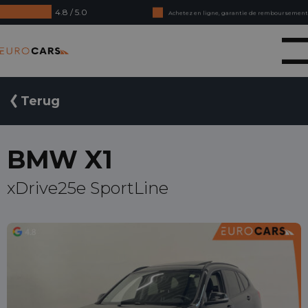
4.8 / 5.0
Achetez en ligne, garantie de remboursement
Crédit-bail - Acceptation en douceur
Eurocars
Terug
BMW X1
xDrive25e SportLine