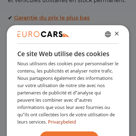
et véhicules utilitaires en stock permanent.
✔
Garantie du prix le plus bas
×
✔
Achetez en ligne, garantie de
NÉERLANDAIS
remboursement
Ce site Web utilise des cookies
ENGLISH
Nous utilisons des cookies pour personnaliser le
✔
Crédit-bail – Acceptation en douceur
GERMAN
contenu, les publicités et analyser notre trafic.
FRANÇAIS
Nous partageons également des informations
✔
Livraison à domicile gratuite avec achat
sur votre utilisation de notre site avec nos
partenaires de publicité et d"analyse qui
en ligne
peuvent les combiner avec d"autres
informations que vous leur avez fournies ou
qu"ils ont collectées lors de votre utilisation de
Nos showrooms
leurs services.
Privacybeleid
Vous êtes les bienvenus dans l'un de nos