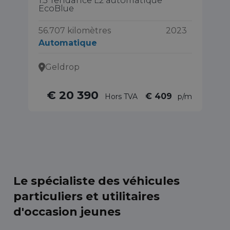
1.5 Tendance L2 automatique
2.
EcoBlue
36
56.707 kilomètres
2023
A
Automatique
Geldrop
€ 20 390
€ 409
Hors TVA
p/m
Le spécialiste des véhicules
particuliers et utilitaires
d'occasion jeunes