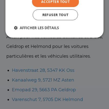
ACCEPTER TOUT
showrooms pour voir les voitures
REFUSER TOUT
d'occasion - et bien sûr pour une bonne
tasse de café !
Vous pouvez vous rendre à
AFFICHER LES DÉTAILS
Asten pour nos véhicules utilitaires et à Oss,
Geldrop et Helmond pour les voitures
particulières et les véhicules utilitaires.
Havenstraat 28, 5347 KK Oss
Kanaalweg 9, 5721 MZ Asten
Emopad 29, 5663 PA Geldrop
Varenschut 7, 5705 DK Helmond