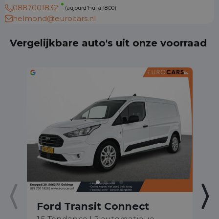
0887001832
(aujourd'hui à 18:00)
helmond@eurocars.nl
Vergelijkbare auto's uit onze voorraad
Ford Transit Connect
F