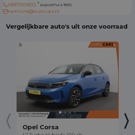
0887001832
(aujourd'hui à 18:00)
helmond@eurocars.nl
Vergelijkbare auto's uit onze voorraad
Opel Corsa
O