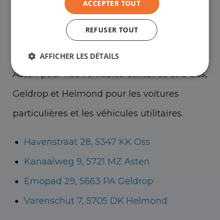
ACCEPTER TOUT
showrooms pour voir les voitures
REFUSER TOUT
d'occasion - et bien sûr pour une bonne
tasse de café !
Vous pouvez vous rendre à
AFFICHER LES DÉTAILS
Asten pour nos véhicules utilitaires et à Oss,
Geldrop et Helmond pour les voitures
particulières et les véhicules utilitaires.
Havenstraat 28, 5347 KK Oss
Kanaalweg 9, 5721 MZ Asten
Emopad 29, 5663 PA Geldrop
Varenschut 7, 5705 DK Helmond