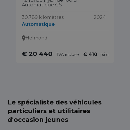
1.2 Turbo Hybride 100 ch
1.
Automatique GS
10
30.789 kilomètres
2024
Automatique
Helmond
€ 20 440
€ 410
TVA incluse
p/m
Le spécialiste des véhicules
particuliers et utilitaires
d'occasion jeunes