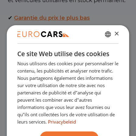
et véhicules utilitaires en stock permanent.
✔
Garantie du prix le plus bas
×
✔
Achetez en ligne, garantie de
NÉERLANDAIS
remboursement
Ce site Web utilise des cookies
ENGLISH
Nous utilisons des cookies pour personnaliser le
✔
Crédit-bail – Acceptation en douceur
GERMAN
contenu, les publicités et analyser notre trafic.
FRANÇAIS
Nous partageons également des informations
✔
Livraison à domicile gratuite avec achat
sur votre utilisation de notre site avec nos
partenaires de publicité et d"analyse qui
en ligne
peuvent les combiner avec d"autres
informations que vous leur avez fournies ou
qu"ils ont collectées lors de votre utilisation de
Nos showrooms
leurs services.
Privacybeleid
Vous êtes les bienvenus dans l'un de nos