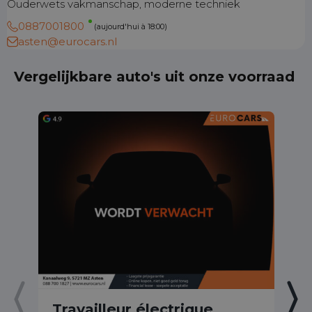
Ouderwets vakmanschap, moderne techniek
0887001800
(aujourd'hui à 18:00)
asten@eurocars.nl
Vergelijkbare auto's uit onze voorraad
Travailleur électrique
T