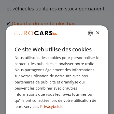
et véhicules utilitaires en stock permanent.
✔
Garantie du prix le plus bas
×
✔
Achetez en ligne, garantie de
NÉERLANDAIS
Ce site Web utilise des cookies
remboursement
ENGLISH
Nous utilisons des cookies pour personnaliser le
GERMAN
✔
Crédit-bail – Acceptation en douceur
contenu, les publicités et analyser notre trafic.
FRANÇAIS
Nous partageons également des informations
sur votre utilisation de notre site avec nos
✔
Livraison à domicile gratuite avec achat
partenaires de publicité et d"analyse qui
peuvent les combiner avec d"autres
en ligne
informations que vous leur avez fournies ou
qu"ils ont collectées lors de votre utilisation de
leurs services.
Privacybeleid
Nos showrooms