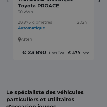
Toyota PROACE
1.
50 kWh
42
A
28.976 kilomètres
2024
Automatique
Asten
€ 23 890
€ 479
Hors TVA
p/m
Le spécialiste des véhicules
particuliers et utilitaires
d'occasion jeunes