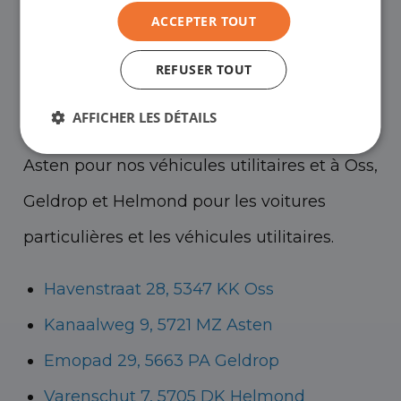
ACCEPTER TOUT
Vous êtes les bienvenus dans l'un de nos
showrooms pour voir les voitures
REFUSER TOUT
d'occasion - et bien sûr pour une bonne
AFFICHER LES DÉTAILS
tasse de café !
Vous pouvez vous rendre à
Asten pour nos véhicules utilitaires et à Oss,
Geldrop et Helmond pour les voitures
particulières et les véhicules utilitaires.
Havenstraat 28, 5347 KK Oss
Kanaalweg 9, 5721 MZ Asten
Emopad 29, 5663 PA Geldrop
Varenschut 7, 5705 DK Helmond