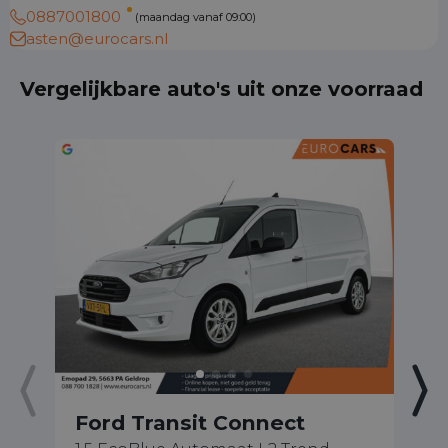
0887001800
(maandag vanaf 09:00)
asten@eurocars.nl
Vergelijkbare auto's uit onze voorraad
Ford Transit Connect
F