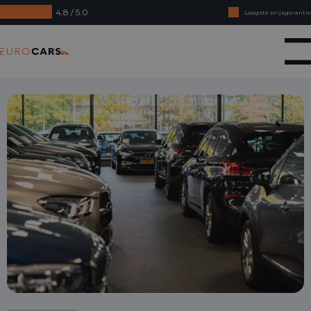
4.8 / 5.0
Laagste prijsgarantie
Online kopen, niet goed geld terug
Eurocars
Financial lease - Soepele acceptatie