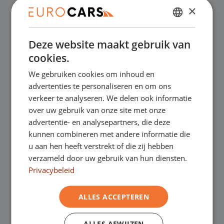
✔
Laagste prijsgarantie
×
DUTCH
✔
Online kopen, niet goed geld terug
Deze website maakt gebruik van
ENGLISH
cookies.
✔
Financial lease – Soepele acceptatie
GERMAN
We gebruiken cookies om inhoud en
FRENCH
advertenties te personaliseren en om ons
✔
Gratis thuisbezorgd bij online aankoop
verkeer te analyseren. We delen ook informatie
over uw gebruik van onze site met onze
advertentie- en analysepartners, die deze
Onze showrooms
kunnen combineren met andere informatie die
u aan hen heeft verstrekt of die zij hebben
Je bent van harte welkom in een van onze
verzameld door uw gebruik van hun diensten.
Privacybeleid
showrooms om de occasions te bekijken –
en natuurlijk voor een lekkere kop koffie!
Je
ALLES ACCEPTEREN
kunt in Asten terecht voor onze
ALLES AFWIJZEN