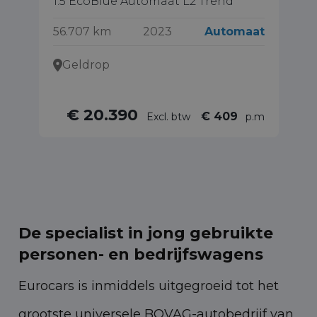
1.5 EcoBlue Automaat L2 Trend
28
56.707 km
2023
Automaat
77
Geldrop
€ 20.390
€ 409
Excl. btw
p.m
De specialist in jong gebruikte
personen- en bedrijfswagens
Eurocars is inmiddels uitgegroeid tot het
grootste universele BOVAG-autobedrijf van