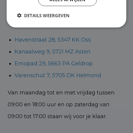
Helmond voor zowel personenauto’s als
DETAILS WEERGEVEN
bedrijfswagens.
Havenstraat 28, 5347 KK Oss
Kanaalweg 9, 5721 MZ Asten
Emopad 29, 5663 PA Geldrop
Varenschut 7, 5705 DK Helmond
Van maandag tot en met vrijdag tussen
09:00 en 18:00 uur en op zaterdag van
09:00 tot 17:00 staan wij voor je klaar.