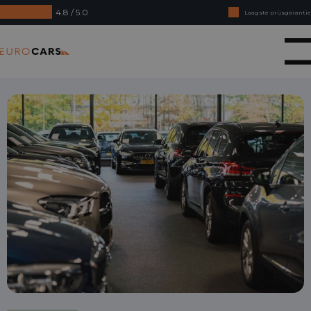
4.8 / 5.0
Laagste prijsgarantie
Online kopen, niet goed geld terug
Eurocars
Financial lease - Soepele acceptatie