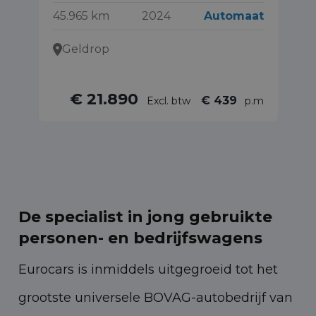
45.965 km
2024
Automaat
31
Geldrop
€ 21.890
€ 439
Excl. btw
p.m
De specialist in jong gebruikte
personen- en bedrijfswagens
Eurocars is inmiddels uitgegroeid tot het
grootste universele BOVAG-autobedrijf van