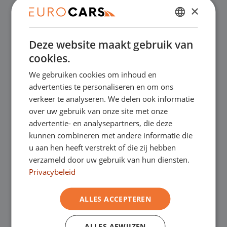
×
✔
Online kopen, niet goed geld terug
DUTCH
Deze website maakt gebruik van
ENGLISH
✔
Financial lease – Soepele acceptatie
cookies.
GERMAN
We gebruiken cookies om inhoud en
✔
Gratis thuisbezorgd bij online aankoop
FRENCH
advertenties te personaliseren en om ons
verkeer te analyseren. We delen ook informatie
over uw gebruik van onze site met onze
Onze showrooms
advertentie- en analysepartners, die deze
kunnen combineren met andere informatie die
Je bent van harte welkom in een van onze
u aan hen heeft verstrekt of die zij hebben
verzameld door uw gebruik van hun diensten.
showrooms om de occasions te bekijken –
Privacybeleid
en natuurlijk voor een lekkere kop koffie!
Je
ALLES ACCEPTEREN
kunt in Asten terecht voor onze
bedrijfswagens en in Oss, Geldrop en
ALLES AFWIJZEN