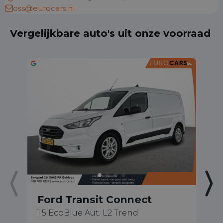
oss@eurocars.nl
Vergelijkbare auto's uit onze voorraad
Ford Transit Connect
F
1.5 EcoBlue Aut. L2 Trend
2.