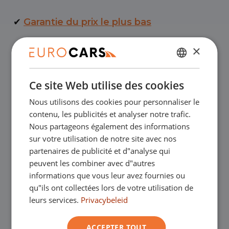
✔
Garantie du prix le plus bas
×
✔
Achetez en ligne, garantie de
NÉERLANDAIS
remboursement
Ce site Web utilise des cookies
ENGLISH
✔
Crédit-bail – Acceptation en douceur
Nous utilisons des cookies pour personnaliser le
GERMAN
contenu, les publicités et analyser notre trafic.
FRANÇAIS
Nous partageons également des informations
✔
Livraison à domicile gratuite avec achat
sur votre utilisation de notre site avec nos
partenaires de publicité et d"analyse qui
en ligne
peuvent les combiner avec d"autres
informations que vous leur avez fournies ou
qu"ils ont collectées lors de votre utilisation de
Nos showrooms
leurs services.
Privacybeleid
Vous êtes les bienvenus dans l'un de nos
ACCEPTER TOUT