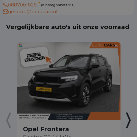
0887001828
(dinsdag vanaf 09:00)
geldrop@eurocars.nl
Vergelijkbare auto's uit onze voorraad
Opel Frontera
O