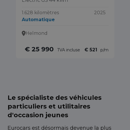
Electric GS 44 kWh
1.
1.628 kilomètres
2025
40
Automatique
A
Helmond
€ 25 990
€ 521
TVA incluse
p/m
Le spécialiste des véhicules
particuliers et utilitaires
d'occasion jeunes
Eurocars est désormais devenue la plus