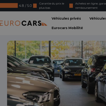
Garantie du prix le
Achetez en ligne, gara
4.8 / 5.0
plus bas
remboursement
Eurocars
Véhicules privés
Véhicule
Eurocars Mobilité