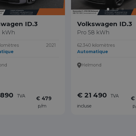
swagen ID.3
Volkswagen ID.3
8 kWh
Pro 58 kWh
ilomètres
2021
62.340 kilomètres
tique
Automatique
ond
Helmond
 890
€ 21 490
TVA
TVA
€ 479
€
p/m
incluse
p