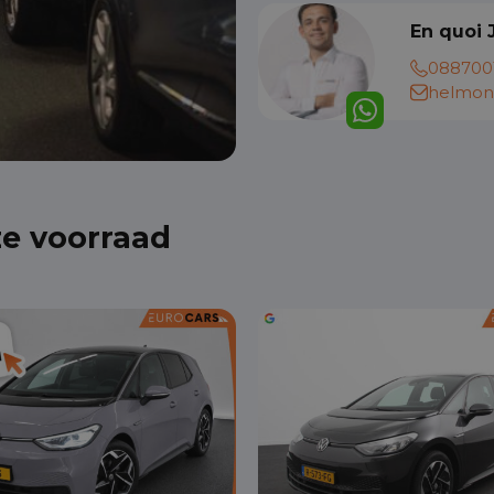
En quoi 
088700
helmon
ze voorraad