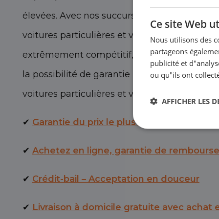
élevées. Avec nos succursales, nous vendons
Ce site Web ut
voitures particulières et véhicules utilitaires
Nous utilisons des c
partageons également
extrêmement compétitif, avec une
garantie 
publicité et d"analy
la possibilité de garantie BOVAG. Eurocars d
ou qu"ils ont collect
voitures particulières et véhicules utilitaire
AFFICHER LES D
✔
Garantie du prix le plus bas
✔
Achetez en ligne, garantie de rembour
✔
Crédit-bail – Acceptation en douceur
✔
Livraison à domicile gratuite avec achat 