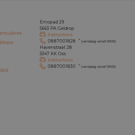
Emopad 29
5663 PA Geldrop
rticulières
Instructions
0887001828
(vandaag vanaf 09:00)
litaire
Havenstraat 28
e
5347 KK Oss
Instructions
0887001830
(vandaag vanaf 09:00)
 BKR