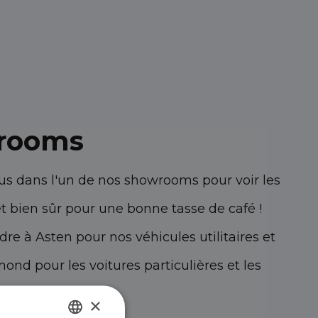
rooms
us dans l'un de nos showrooms pour voir les
et bien sûr pour une bonne tasse de café !
re à Asten pour nos véhicules utilitaires et
ond pour les voitures particulières et les
×