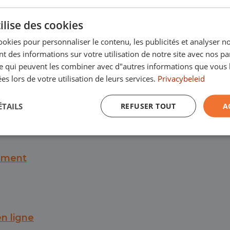
Havenstraat 28, 53
 environ 3 000
ilise des cookies
Kanaalweg 9, 5721
 par an à un prix
ookies pour personnaliser le contenu, les publicités et analyser no
Emopad 29, 5663 P
 des informations sur votre utilisation de notre site avec nos pa
du prix le plus bas
et
se qui peuvent les combiner avec d"autres informations que vous 
Varenschut 7, 570
ispose d'environ 950
ées lors de votre utilisation de leurs services.
Privacybeleid
s en stock permanent.
Nous sommes à votre 
ÉTAILS
REFUSER TOUT
A
18h00 et le samedi de
sement
en ligne