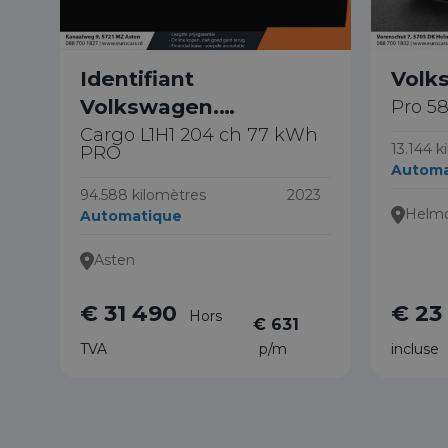
Identifiant
Volk
Volkswagen.
Pro 5
Bourdonner
Cargo L1H1 204 ch 77 kWh
13.144 k
PRO
Automa
94.588 kilomètres
2023
Helm
Automatique
Asten
€ 31 490
€ 23
Hors
€ 631
TVA
p/m
incluse