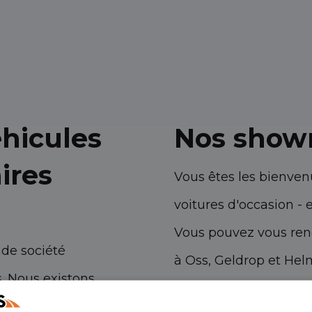
éhicules
Nos show
aires
Vous êtes les bienven
voitures d'occasion - 
Vous pouvez vous rend
nde société
à Oss, Geldrop et Helm
. Nous existons
véhicules utilitaires.
ambitions très