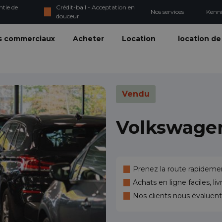
ntie de
Crédit-bail - Acceptation en
Nos services
Kenn
douceur
s commerciaux
Acheter
Location
location de
Vendu
Volkswage
Prenez la route rapidemen
Achats en ligne faciles, li
Nos clients nous évaluen