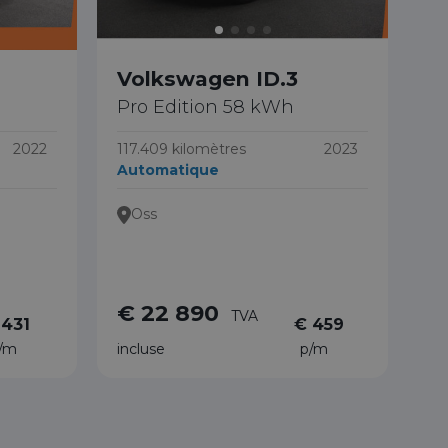
Volkswagen ID.3
Pro Edition 58 kWh
2022
117.409 kilomètres
2023
Automatique
Oss
€ 22 890
TVA
 431
€ 459
/m
incluse
p/m