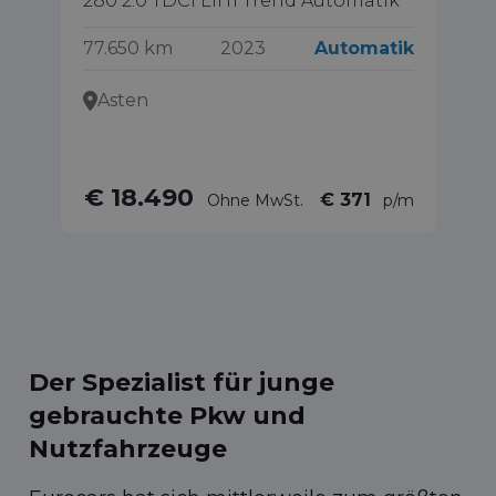
280 2.0 TDCI L1H1 Trend Automatik
2.
77.650 km
2023
Automatik
31
Asten
€ 18.490
€ 371
Ohne MwSt.
p/m
Der Spezialist für junge
gebrauchte Pkw und
Nutzfahrzeuge