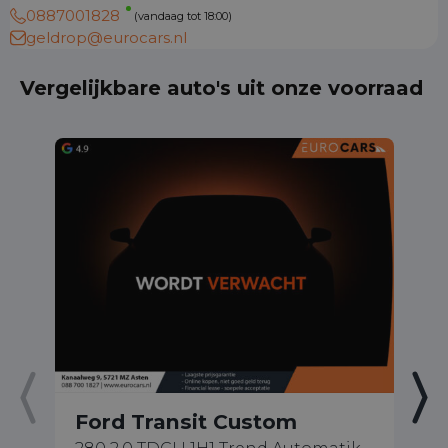
0887001828
(vandaag tot 18:00)
geldrop@eurocars.nl
Vergelijkbare auto's uit onze voorraad
Ford Transit Custom
F