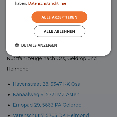
haben.
Datenschutzrichtlinie
unserer Ausstellungsräume die
Gebrauchtwagen zu besichtigen – und
ALLE AKZEPTIEREN
natürlich auf eine schöne Tasse Kaffee!
Für
ALLE ABLEHNEN
unsere Nutzfahrzeuge können Sie nach
DETAILS ANZEIGEN
Asten fahren und für Pkw und
Nutzfahrzeuge nach Oss, Geldrop und
Helmond.
Havenstraat 28, 5347 KK Oss
Kanaalweg 9, 5721 MZ Asten
Emopad 29, 5663 PA Geldrop
Varenschut 7, 5705 DK Helmond