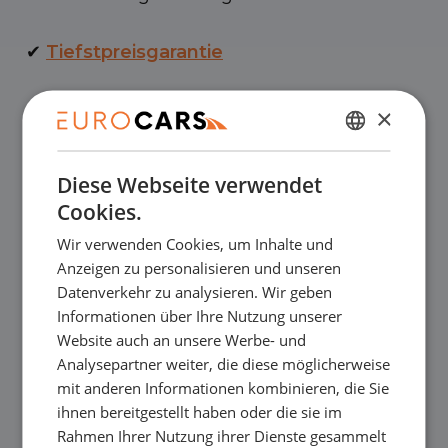
✔
Tiefstpreisgarantie
✔
Online kaufen, Geld-zurück-Garantie
×
NIEDERLÄNDISCH
✔
Finanzierungsleasing – Reibungslose
Diese Webseite verwendet
ENGLISH
Abnahme
Cookies.
GERMAN
Wir verwenden Cookies, um Inhalte und
FRENCH
✔
Kostenlose Lieferung nach Hause beim
Anzeigen zu personalisieren und unseren
Datenverkehr zu analysieren. Wir geben
Online-Kauf
Informationen über Ihre Nutzung unserer
Website auch an unsere Werbe- und
Analysepartner weiter, die diese möglicherweise
Unsere Ausstellungsräume
mit anderen Informationen kombinieren, die Sie
ihnen bereitgestellt haben oder die sie im
Sie sind herzlich willkommen, in einem
Rahmen Ihrer Nutzung ihrer Dienste gesammelt