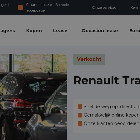
 geld
Financial lease - Soepele
Onze services
Kenn
acceptatie
wagens
Kopen
Lease
Occasion lease
Euro
Verkocht
Renault Tra
Snel de weg op: direct uit
Gemakkelijk online kopen,
Onze klanten beoordele