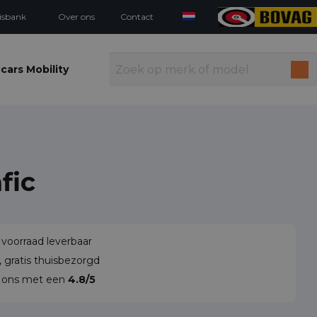
isbank
Over ons
Contact
cars Mobility
fic
 voorraad leverbaar
 gratis thuisbezorgd
n ons met een
4.8/5