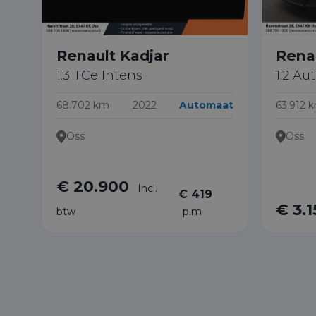
Renault Kadjar
Rena
1.3 TCe Intens
1.2 Au
68.702 km
2022
Automaat
63.912 
Oss
Oss
€ 20.900
Incl.
€ 419
€ 3.
btw
p.m