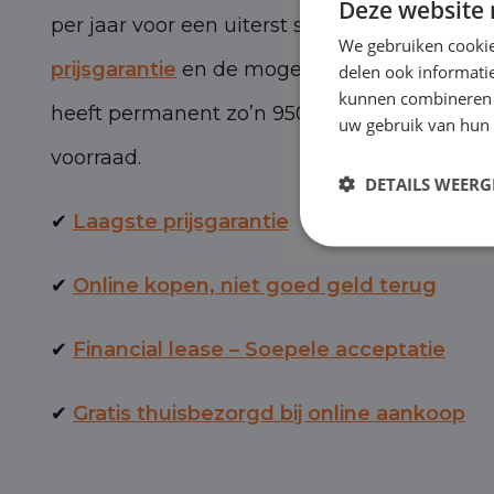
Deze website 
per jaar voor een uiterst scherpe prijs, met 
We gebruiken cookie
prijsgarantie
en de mogelijkheid van BOVAG-
delen ook informatie
kunnen combineren m
heeft permanent zo’n 950 personen- en bed
uw gebruik van hun 
voorraad.
DETAILS WEERG
✔
Laagste prijsgarantie
✔
Online kopen, niet goed geld terug
✔
Financial lease – Soepele acceptatie
✔
Gratis thuisbezorgd bij online aankoop