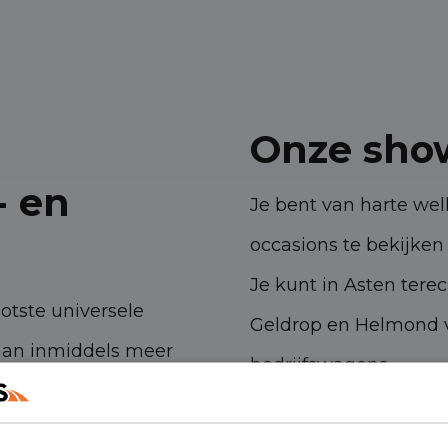
Onze sho
- en
Je bent van harte w
occasions te bekijken 
Je kunt in Asten tere
ootste universele
Geldrop en Helmond v
aan inmiddels meer
bedrijfswagens.
 ambities. Met onze
Havenstraat 28, 53
n- en bedrijfswagens