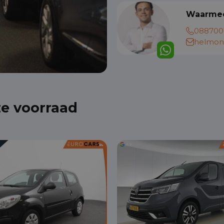
Waarmee
088700
helmon
ze voorraad