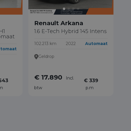
Renault Arkana
H1
1.6 E-Tech Hybrid 145 Intens
omaat
102.213 km
2022
Automaat
tomaat
Geldrop
€ 17.890
Incl.
643
€ 339
.m
btw
p.m