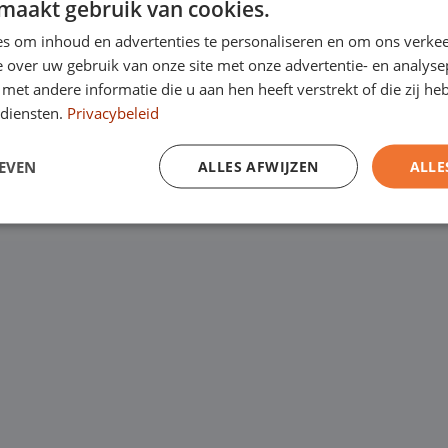
maakt gebruik van cookies.
Kanaalweg 9, 5721
een
laagste
s om inhoud en advertenties te personaliseren en om ons verkee
Emopad 29, 5663 P
garantie. Eurocars
 over uw gebruik van onze site met onze advertentie- en analyse
et andere informatie die u aan hen heeft verstrekt of die zij h
Varenschut 7, 570
rijfswagens op
diensten.
Privacybeleid
Van maandag tot en me
EVEN
ALLES AFWIJZEN
ALLE
zaterdag van 09:00 tot