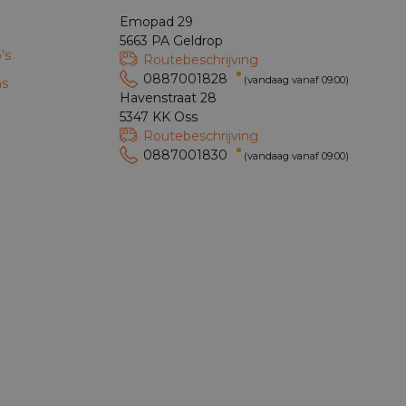
Emopad 29
5663 PA Geldrop
’s
Routebeschrijving
0887001828
(vandaag vanaf 09:00)
ns
Havenstraat 28
5347 KK Oss
Routebeschrijving
0887001830
(vandaag vanaf 09:00)