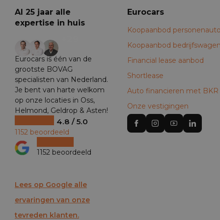
Al 25 jaar alle
Eurocars
expertise in huis
Koopaanbod personenauto
+29
Koopaanbod bedrijfswage
Eurocars is één van de
Financial lease aanbod
grootste BOVAG
Shortlease
specialisten van Nederland.
Je bent van harte welkom
Auto financieren met BKR
op onze locaties in Oss,
Onze vestigingen
Helmond, Geldrop & Asten!
4.8 / 5.0
1152 beoordeeld
1152 beoordeeld
Lees op Google alle
ervaringen van onze
tevreden klanten.