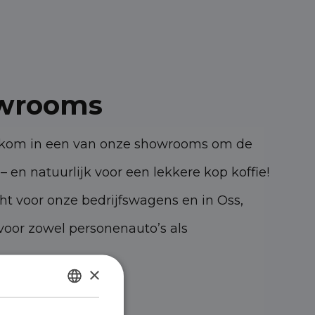
wrooms
elkom in een van onze showrooms om de
– en natuurlijk voor een lekkere kop koffie!
cht voor onze bedrijfswagens en in Oss,
oor zowel personenauto’s als
×
47 KK Oss
DUTCH