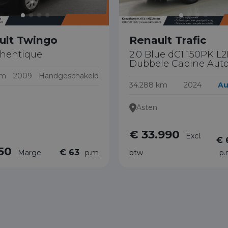
ult Twingo
Renault Trafic
thentique
2.0 Blue dC1 150PK L2
Dubbele Cabine Aut
km
2009
Handgeschakeld
34.288 km
2024
Au
Asten
€ 33.990
Excl.
€ 
150
€ 63
Marge
p.m
btw
p