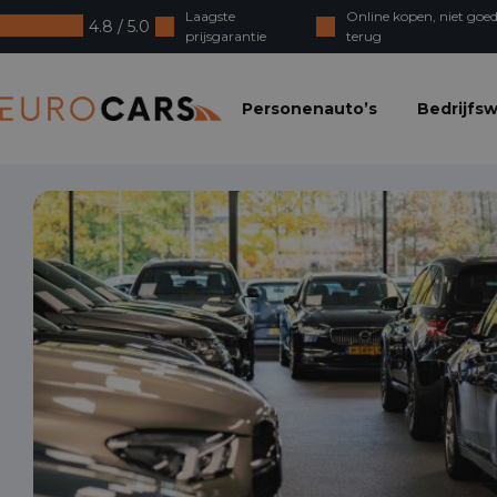
Laagste
Online kopen, niet goed
4.8 / 5.0
prijsgarantie
terug
Eurocars
Personenauto’s
Bedrijfs