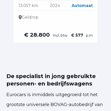
13.057 km
2024
Automaat
11
Geldrop
€ 28.800
€ 577
Incl. btw
p.m
De specialist in jong gebruikte
personen- en bedrijfswagens
Eurocars is inmiddels uitgegroeid tot het
grootste universele BOVAG-autobedrijf van