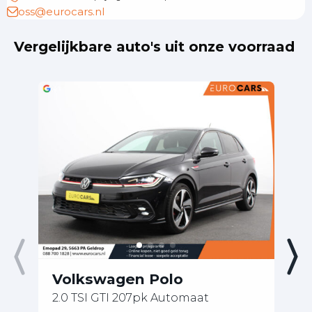
oss@eurocars.nl
Vergelijkbare auto's uit onze voorraad
Volkswagen Polo
V
2.0 TSI GTI 207pk Automaat
1.
Ed