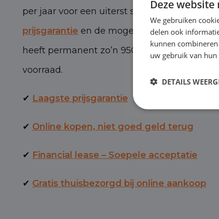
Deze website 
per jaar voor een uiterst scherpe prijs, met 
We gebruiken cookie
prijsgarantie
en de mogelijkheid van BOVAG-
delen ook informatie
kunnen combineren m
heeft permanent zo’n 950 personen- en bed
uw gebruik van hun 
voorraad.
DETAILS WEERG
✔
Laagste prijsgarantie
✔
Online kopen, niet goed geld terug
✔
Financial lease – Soepele acceptatie
✔
Gratis thuisbezorgd bij online aankoop