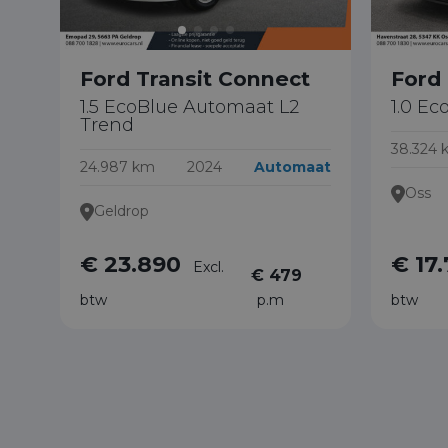
Ford Transit Connect
Ford 
1.5 EcoBlue Automaat L2
1.0 Ec
Trend
38.324 
24.987 km
2024
Automaat
Oss
Geldrop
€ 23.890
€ 17
Excl.
€ 479
btw
p.m
btw