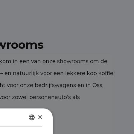
wrooms
elkom in een van onze showrooms om de
– en natuurlijk voor een lekkere kop koffie!
cht voor onze bedrijfswagens en in Oss,
oor zowel personenauto’s als
×
47 KK Oss
DUTCH