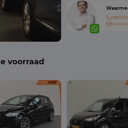
Waarmee
088700
helmon
ze voorraad