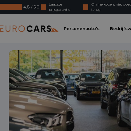
Laagste
Online kopen, niet goed
4.8 / 5.0
prijsgarantie
terug
Eurocars
Personenauto’s
Bedrijfs