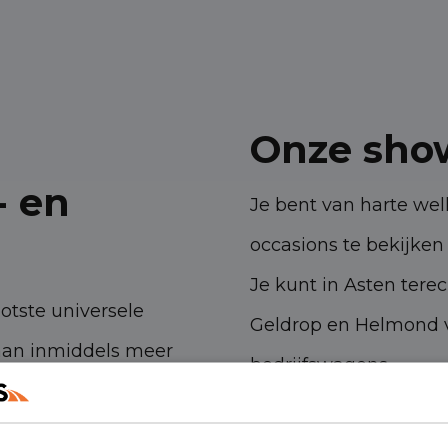
Onze sho
- en
Je bent van harte w
occasions te bekijken 
Je kunt in Asten tere
ootste universele
Geldrop en Helmond v
aan inmiddels meer
bedrijfswagens.
 ambities. Met onze
Havenstraat 28, 53
n- en bedrijfswagens