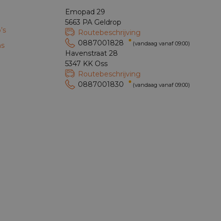
Emopad 29
5663 PA Geldrop
’s
Routebeschrijving
0887001828
(vandaag vanaf 09:00)
ns
Havenstraat 28
5347 KK Oss
Routebeschrijving
0887001830
(vandaag vanaf 09:00)