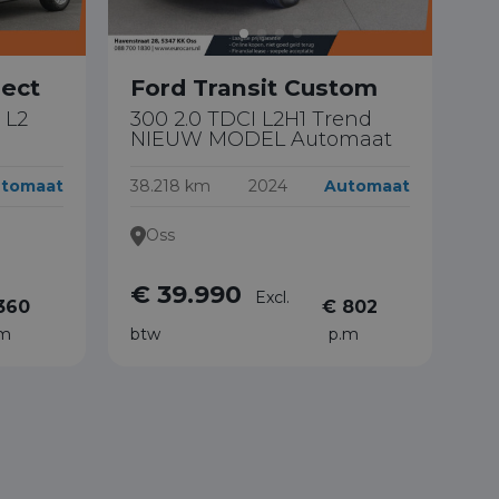
nect
Ford Transit Custom
 L2
300 2.0 TDCI L2H1 Trend
NIEUW MODEL Automaat
tomaat
38.218 km
2024
Automaat
Oss
€ 39.990
Excl.
360
€ 802
.m
btw
p.m