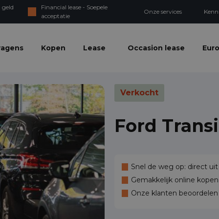
 geld
Financial lease - Soepele
Onze services
Kenn
acceptatie
wagens
Kopen
Lease
Occasion lease
Euro
Verkocht
Ford Trans
Snel de weg op: direct uit
Gemakkelijk online kopen,
Onze klanten beoordele