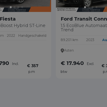
Fiesta
Ford Transit Con
oBoost Hybrid ST-Line
1.5 EcoBlue Automaat
Trend
km
2022
Handgeschakeld
89.201 km
2023
Au
Asten
.790
€ 17.940
Incl.
Excl.
€ 357
€ 
p.m
btw
p