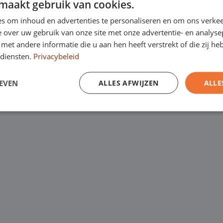
maakt gebruik van cookies.
Kanaalweg 9, 5721
een
laagste
s om inhoud en advertenties te personaliseren en om ons verkee
Emopad 29, 5663 P
garantie. Eurocars
 over uw gebruik van onze site met onze advertentie- en analyse
et andere informatie die u aan hen heeft verstrekt of die zij h
Varenschut 7, 570
rijfswagens op
diensten.
Privacybeleid
Van maandag tot en me
EVEN
ALLES AFWIJZEN
ALLE
zaterdag van 09:00 tot