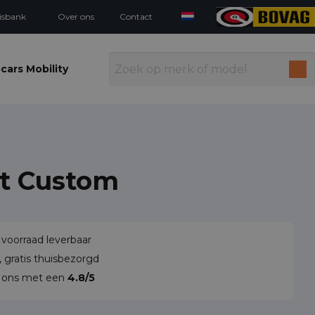
isbank
Over ons
Contact
cars Mobility
it Custom
 voorraad leverbaar
 gratis thuisbezorgd
n ons met een
4.8/5