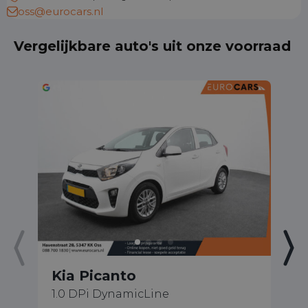
oss@eurocars.nl
Vergelijkbare auto's uit onze voorraad
Kia Picanto
K
1.0 DPi DynamicLine
1.