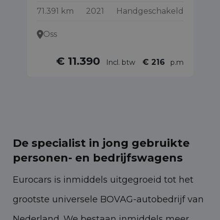
71.391 km
2021
Handgeschakeld
13
Oss
€ 11.390
€ 216
Incl. btw
p.m
De specialist in jong gebruikte
personen- en bedrijfswagens
Eurocars is inmiddels uitgegroeid tot het
grootste universele BOVAG-autobedrijf van
Nederland. We bestaan inmiddels meer