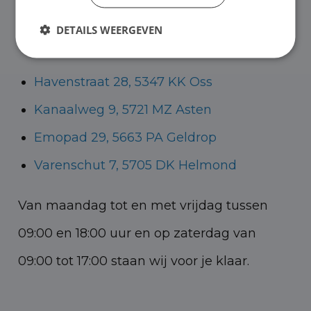
Helmond voor zowel personenauto’s als
DETAILS WEERGEVEN
bedrijfswagens.
Havenstraat 28, 5347 KK Oss
Kanaalweg 9, 5721 MZ Asten
Emopad 29, 5663 PA Geldrop
Varenschut 7, 5705 DK Helmond
Van maandag tot en met vrijdag tussen
09:00 en 18:00 uur en op zaterdag van
09:00 tot 17:00 staan wij voor je klaar.