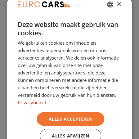
×
✔
Online kopen, niet goed geld terug
DUTCH
Deze website maakt gebruik van
ENGLISH
✔
Financial lease – Soepele acceptatie
cookies.
GERMAN
We gebruiken cookies om inhoud en
✔
Gratis thuisbezorgd bij online aankoop
FRENCH
advertenties te personaliseren en om ons
verkeer te analyseren. We delen ook informatie
over uw gebruik van onze site met onze
Onze showrooms
advertentie- en analysepartners, die deze
kunnen combineren met andere informatie die
Je bent van harte welkom in een van onze
u aan hen heeft verstrekt of die zij hebben
verzameld door uw gebruik van hun diensten.
showrooms om de occasions te bekijken –
Privacybeleid
en natuurlijk voor een lekkere kop koffie!
Je
ALLES ACCEPTEREN
kunt in Asten terecht voor onze
bedrijfswagens en in Oss, Geldrop en
ALLES AFWIJZEN