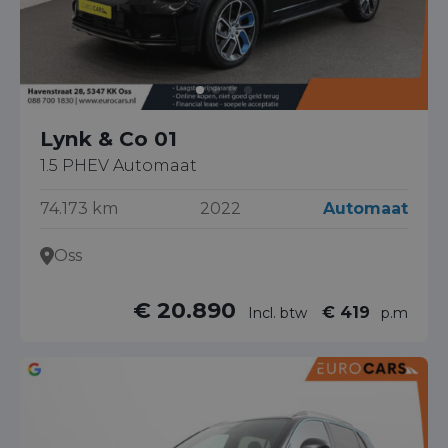
Lynk & Co 01
1.5 PHEV Automaat
74.173 km
2022
Automaat
Oss
€ 20.890
€ 419
Incl. btw
p.m