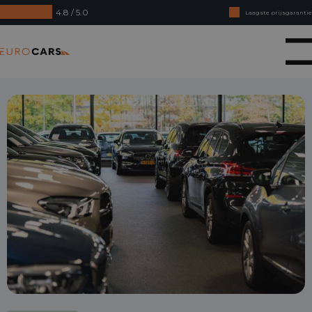
4.8 / 5.0
Laagste prijsgarantie
Online kopen, niet goed geld terug
Eurocars
Financial lease - Soepele acceptatie