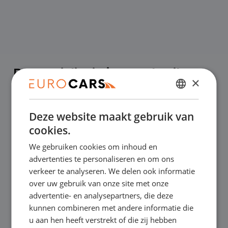
De specialist in jong gebruikte
×
personen- en bedrijfswagens
DUTCH
Eurocars is inmiddels uitgegroeid tot het
Deze website maakt gebruik van
ENGLISH
cookies.
grootste universele BOVAG-autobedrijf van
GERMAN
We gebruiken cookies om inhoud en
Nederland. We bestaan inmiddels meer
FRENCH
advertenties te personaliseren en om ons
verkeer te analyseren. We delen ook informatie
dan 25 jaar en hebben nog steeds
over uw gebruik van onze site met onze
torenhoge ambities. Met onze
advertentie- en analysepartners, die deze
kunnen combineren met andere informatie die
vestigingen verkopen we zo’n 3.000
u aan hen heeft verstrekt of die zij hebben