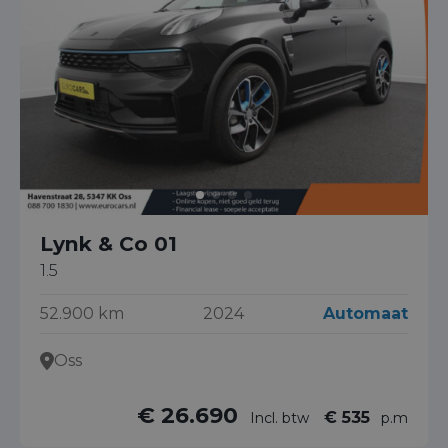
Lynk & Co 01
1.5
52.900 km
2024
Automaat
Oss
€ 26.690
€ 535
Incl. btw
p.m