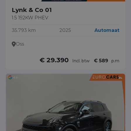
Lynk & Co 01
1.5 192KW PHEV
35.793 km
2025
Automaat
Oss
€ 29.390
€ 589
Incl. btw
p.m