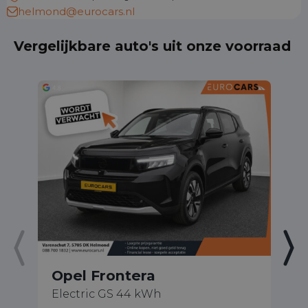
helmond@eurocars.nl
Vergelijkbare auto's uit onze voorraad
Opel Frontera
O
Electric GS 44 kWh
1.