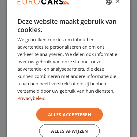
×
✔
Online kopen, niet goed geld terug
DUTCH
Deze website maakt gebruik van
ENGLISH
✔
Financial lease – Soepele acceptatie
cookies.
GERMAN
We gebruiken cookies om inhoud en
FRENCH
✔
Gratis thuisbezorgd bij online aankoop
advertenties te personaliseren en om ons
verkeer te analyseren. We delen ook informatie
over uw gebruik van onze site met onze
Onze showrooms
advertentie- en analysepartners, die deze
kunnen combineren met andere informatie die
Je bent van harte welkom in een van onze
u aan hen heeft verstrekt of die zij hebben
verzameld door uw gebruik van hun diensten.
showrooms om de occasions te bekijken –
Privacybeleid
en natuurlijk voor een lekkere kop koffie!
Je
ALLES ACCEPTEREN
kunt in Asten terecht voor onze
bedrijfswagens en in Oss, Geldrop en
ALLES AFWIJZEN