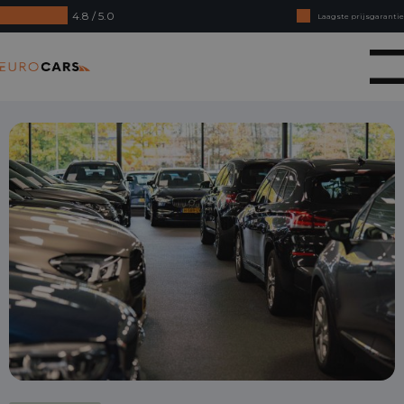
4.8 / 5.0
Laagste prijsgarantie
Online kopen, niet goed geld terug
Eurocars
Financial lease - Soepele acceptatie