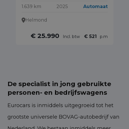
1.639 km
2025
Automaat
19
Helmond
€ 25.990
€ 521
Incl. btw
p.m
De specialist in jong gebruikte
personen- en bedrijfswagens
Eurocars is inmiddels uitgegroeid tot het
grootste universele BOVAG-autobedrijf van
Nederland. We bestaan inmiddels meer