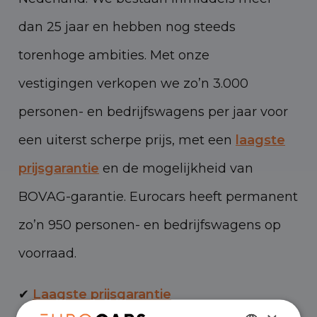
dan 25 jaar en hebben nog steeds
torenhoge ambities. Met onze
vestigingen verkopen we zo’n 3.000
personen- en bedrijfswagens per jaar voor
een uiterst scherpe prijs, met een
laagste
prijsgarantie
en de mogelijkheid van
BOVAG-garantie. Eurocars heeft permanent
zo’n 950 personen- en bedrijfswagens op
voorraad.
✔
Laagste prijsgarantie