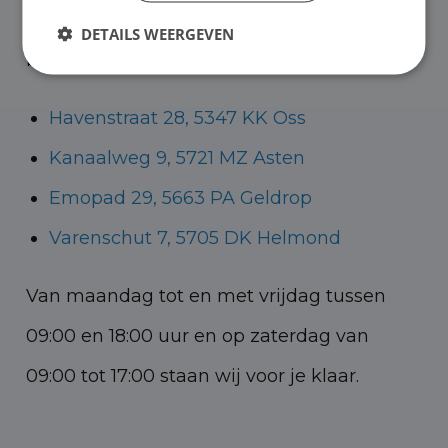
Helmond voor zowel personenauto’s als
DETAILS WEERGEVEN
bedrijfswagens.
Havenstraat 28, 5347 KK Oss
Kanaalweg 9, 5721 MZ Asten
Emopad 29, 5663 PA Geldrop
Varenschut 7, 5705 DK Helmond
Van maandag tot en met vrijdag tussen
09:00 en 18:00 uur en op zaterdag van
09:00 tot 17:00 staan wij voor je klaar.