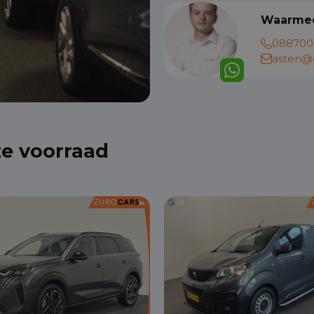
Waarmee
088700
asten@e
ze voorraad