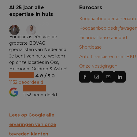
Al 25 jaar alle
Eurocars
expertise in huis
Koopaanbod personenauto
+29
Koopaanbod bedrijfswage
Eurocars is één van de
Financial lease aanbod
grootste BOVAG
Shortlease
specialisten van Nederland.
Je bent van harte welkom
Auto financieren met BKR
op onze locaties in Oss,
Onze vestigingen
Helmond, Geldrop & Asten!
4.8 / 5.0
1152 beoordeeld
1152 beoordeeld
Lees op Google alle
ervaringen van onze
tevreden klanten.