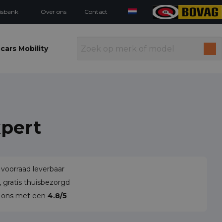
isbank
Over ons
Contact
cars Mobility
pert
 voorraad leverbaar
 gratis thuisbezorgd
n ons met een
4.8/5