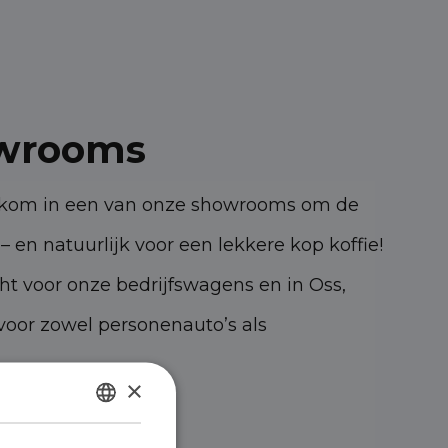
wrooms
elkom in een van onze showrooms om de
– en natuurlijk voor een lekkere kop koffie!
cht voor onze bedrijfswagens en in Oss,
oor zowel personenauto’s als
×
47 KK Oss
DUTCH