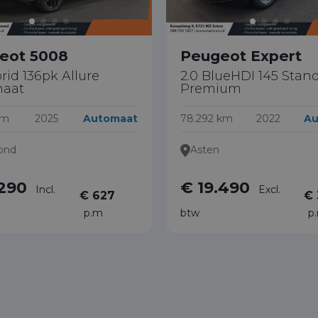
eot 5008
Peugeot Expert
brid 136pk Allure
2.0 BlueHDI 145 Stan
aat
Premium
km
2025
Automaat
78.292 km
2022
Au
ond
Asten
.290
€ 19.490
Incl.
Excl.
€ 627
€ 
p.m
btw
p