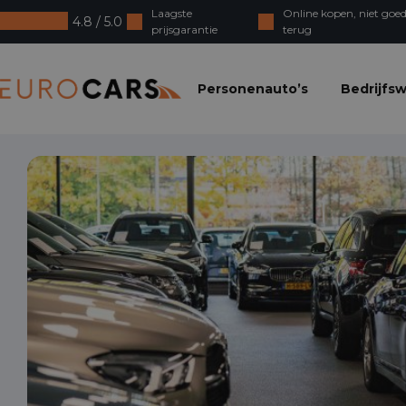
Laagste
Online kopen, niet goed
4.8 / 5.0
prijsgarantie
terug
Eurocars
Personenauto’s
Bedrijfs