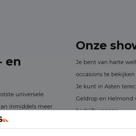
Onze sho
- en
Je bent van harte w
occasions te bekijken 
Je kunt in Asten tere
ootste universele
Geldrop en Helmond v
aan inmiddels meer
bedrijfswagens.
 ambities. Met onze
Havenstraat 28, 53
n- en bedrijfswagens