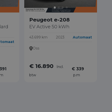
Peugeot e-208
dard
EV Active 50 kWh
43.699 km
2023
Automaat
tomaat
Oss
€ 16.890
Incl.
391
€ 339
.m
btw
p.m