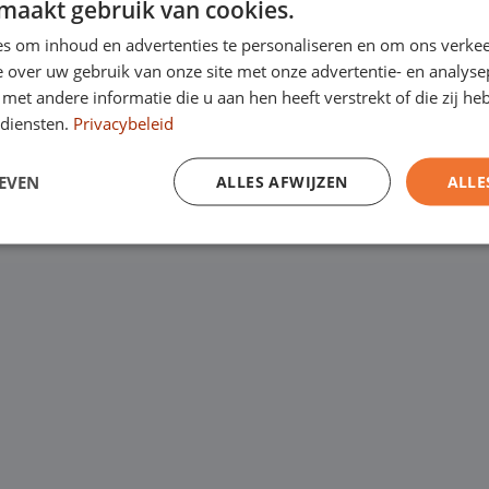
maakt gebruik van cookies.
Kanaalweg 9, 5721
een
laagste
s om inhoud en advertenties te personaliseren en om ons verkee
Emopad 29, 5663 P
garantie. Eurocars
 over uw gebruik van onze site met onze advertentie- en analyse
et andere informatie die u aan hen heeft verstrekt of die zij h
Varenschut 7, 570
rijfswagens op
diensten.
Privacybeleid
Van maandag tot en me
EVEN
ALLES AFWIJZEN
ALLE
zaterdag van 09:00 tot