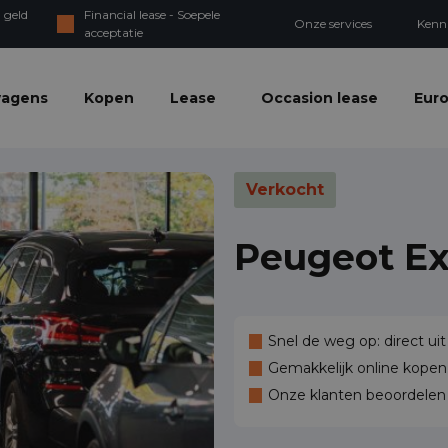
 geld
Financial lease - Soepele
Onze services
Kenn
acceptatie
wagens
Kopen
Lease
Occasion lease
Euro
Verkocht
Peugeot Ex
Snel de weg op: direct uit
Gemakkelijk online kopen,
Onze klanten beoordele