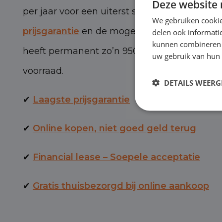
Deze website 
per jaar voor een uiterst scherpe prijs, met 
We gebruiken cookie
prijsgarantie
en de mogelijkheid van BOVAG-
delen ook informatie
kunnen combineren m
heeft permanent zo’n 950 personen- en bed
uw gebruik van hun 
voorraad.
DETAILS WEERG
✔
Laagste prijsgarantie
✔
Online kopen, niet goed geld terug
✔
Financial lease – Soepele acceptatie
✔
Gratis thuisbezorgd bij online aankoop