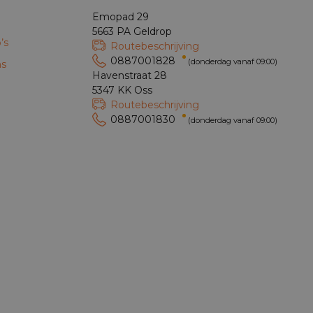
Emopad 29
5663 PA Geldrop
’s
Routebeschrijving
0887001828
(donderdag vanaf 09:00)
ns
Havenstraat 28
5347 KK Oss
Routebeschrijving
0887001830
(donderdag vanaf 09:00)