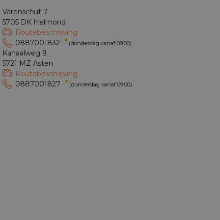
Varenschut 7
5705 DK Helmond
Routebeschrijving
0887001832
(donderdag vanaf 09:00)
Kanaalweg 9
5721 MZ Asten
Routebeschrijving
0887001827
(donderdag vanaf 09:00)