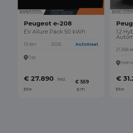
Peugeot e-208
Peug
EV Allure Pack 50 kWh
1.2 Hy
Autom
10 km
2026
Automaat
21.368 
Oss
Helm
€ 27.890
€ 31
Incl.
€ 559
btw
p.m
btw