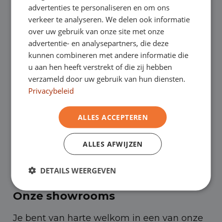
BOVAG-garantie. Eurocars heeft permanent
FRENCH
advertenties te personaliseren en om ons
verkeer te analyseren. We delen ook informatie
zo’n 950 personen- en bedrijfswagens op
over uw gebruik van onze site met onze
voorraad.
advertentie- en analysepartners, die deze
kunnen combineren met andere informatie die
u aan hen heeft verstrekt of die zij hebben
✔
Laagste prijsgarantie
verzameld door uw gebruik van hun diensten.
Privacybeleid
✔
Online kopen, niet goed geld terug
ALLES ACCEPTEREN
✔
Financial lease – Soepele acceptatie
ALLES AFWIJZEN
✔
Gratis thuisbezorgd bij online aankoop
DETAILS WEERGEVEN
Onze showrooms
Je bent van harte welkom in een van onze