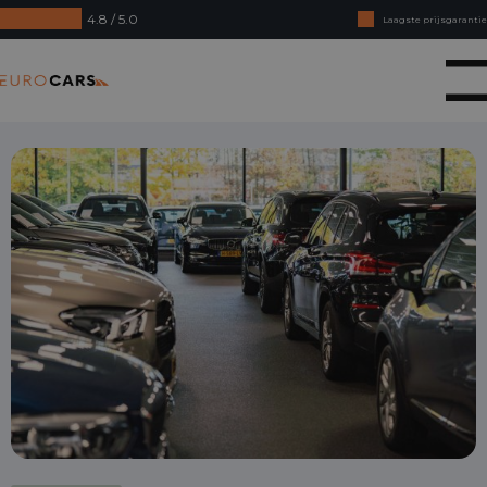
4.8 / 5.0
Laagste prijsgarantie
Online kopen, niet goed geld terug
Eurocars
Financial lease - Soepele acceptatie