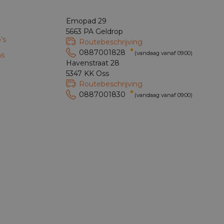
Emopad 29
5663 PA Geldrop
’s
Routebeschrijving
0887001828
(vandaag vanaf 09:00)
ns
Havenstraat 28
5347 KK Oss
Routebeschrijving
0887001830
(vandaag vanaf 09:00)