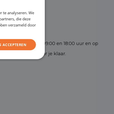
ENGLISH
 MZ Asten
r te analyseren. We
GERMAN
A Geldrop
partners, die deze
FRENCH
ebben verzameld door
5 DK Helmond
t vrijdag tussen 09:00 en 18:00 uur en op
S ACCEPTEREN
 17:00 staan wij voor je klaar.