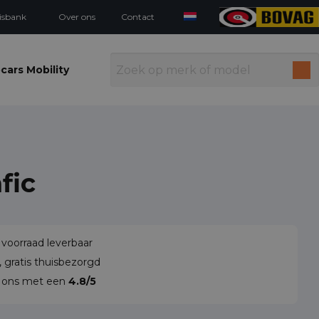
isbank
Over ons
Contact
cars Mobility
fic
 voorraad leverbaar
 gratis thuisbezorgd
n ons met een
4.8/5