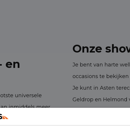
Onze sho
- en
Je bent van harte w
occasions te bekijken 
Je kunt in Asten tere
ootste universele
Geldrop en Helmond v
aan inmiddels meer
bedrijfswagens.
 ambities. Met onze
Havenstraat 28, 53