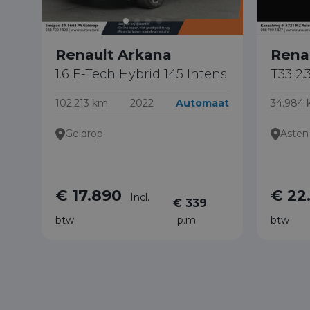
Renault Arkana
Rena
1.6 E-Tech Hybrid 145 Intens
T33 2.
102.213 km
2022
Automaat
34.984
Geldrop
Asten
€ 17.890
€ 22
Incl.
€ 339
btw
p.m
btw