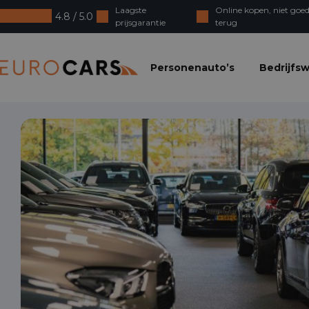
Laagste
Online kopen, niet goed
4.8 / 5.0
prijsgarantie
terug
Eurocars
Personenauto’s
Bedrijfs