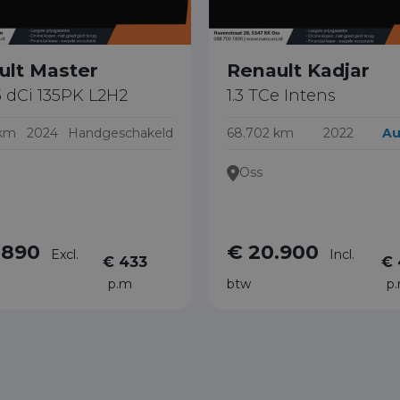
ult Master
Renault Kadjar
3 dCi 135PK L2H2
1.3 TCe Intens
 km
2024
Handgeschakeld
68.702 km
2022
Au
Oss
.890
€ 20.900
Excl.
Incl.
€ 433
€ 
p.m
btw
p