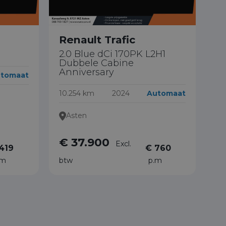
Renault Trafic
2.0 Blue dCi 170PK L2H1
Dubbele Cabine
Anniversary
tomaat
10.254 km
2024
Automaat
Asten
€ 37.900
Excl.
419
€ 760
.m
btw
p.m