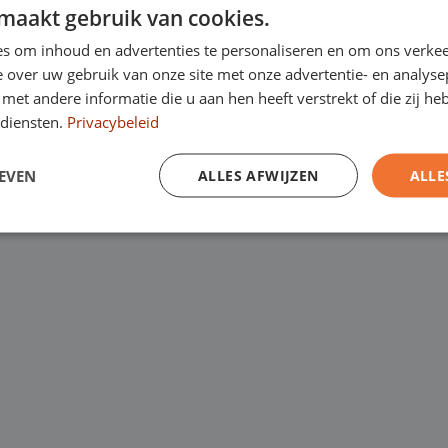
n- en bedrijfswagens
maakt gebruik van cookies.
Kanaalweg 9, 5721
een
laagste
s om inhoud en advertenties te personaliseren en om ons verkee
Emopad 29, 5663 P
 over uw gebruik van onze site met onze advertentie- en analyse
garantie. Eurocars
et andere informatie die u aan hen heeft verstrekt of die zij h
Varenschut 7, 570
rijfswagens op
diensten.
Privacybeleid
Van maandag tot en me
EVEN
ALLES AFWIJZEN
ALLE
zaterdag van 09:00 tot