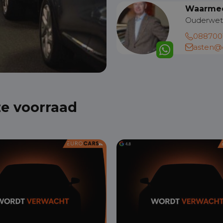
Waarmee
Ouderwet
088700
asten@e
ze voorraad