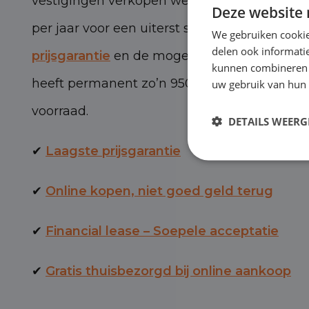
vestigingen verkopen we zo’n 3.000 persone
Deze website 
per jaar voor een uiterst scherpe prijs, met 
We gebruiken cookie
delen ook informatie
prijsgarantie
en de mogelijkheid van BOVAG-
kunnen combineren m
heeft permanent zo’n 950 personen- en bed
uw gebruik van hun 
voorraad.
DETAILS WEERG
✔
Laagste prijsgarantie
✔
Online kopen, niet goed geld terug
✔
Financial lease – Soepele acceptatie
✔
Gratis thuisbezorgd bij online aankoop