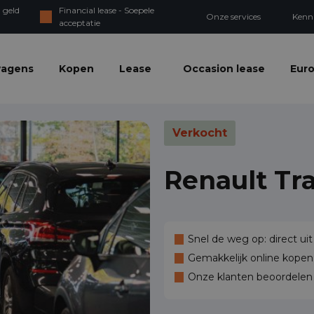
 geld
Financial lease - Soepele
Onze services
Kenn
acceptatie
wagens
Kopen
Lease
Occasion lease
Euro
Verkocht
Renault Tra
Snel de weg op: direct uit
Gemakkelijk online kopen,
Onze klanten beoordele