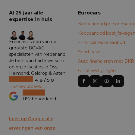
Al 25 jaar alle
Eurocars
expertise in huis
Koopaanbod personenauto
+29
Koopaanbod bedrijfswage
Eurocars is één van de
Financial lease aanbod
grootste BOVAG
Shortlease
specialisten van Nederland.
Je bent van harte welkom
Auto financieren met BKR
op onze locaties in Oss,
Onze vestigingen
Helmond, Geldrop & Asten!
4.8 / 5.0
1152 beoordeeld
1152 beoordeeld
Lees op Google alle
ervaringen van onze