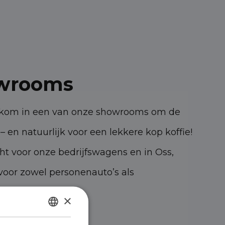
wrooms
elkom in een van onze showrooms om de
– en natuurlijk voor een lekkere kop koffie!
cht voor onze bedrijfswagens en in Oss,
oor zowel personenauto’s als
×
DUTCH
47 KK Oss