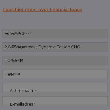
Lees hier meer over financial lease
Merk en model
Uitvoering
Kenteken
Aanhef
Achternaam
*
E-mailadres
*