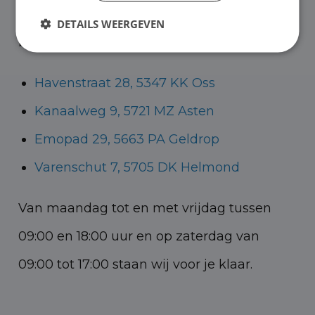
Helmond voor zowel personenauto’s als
DETAILS WEERGEVEN
bedrijfswagens.
Havenstraat 28, 5347 KK Oss
Kanaalweg 9, 5721 MZ Asten
Emopad 29, 5663 PA Geldrop
Varenschut 7, 5705 DK Helmond
Van maandag tot en met vrijdag tussen
09:00 en 18:00 uur en op zaterdag van
09:00 tot 17:00 staan wij voor je klaar.