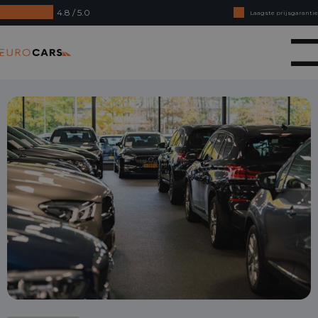
4.8 / 5.0
Laagste prijsgarantie
Online kopen, niet goed geld terug
Eurocars
Financial lease - Soepele acceptatie