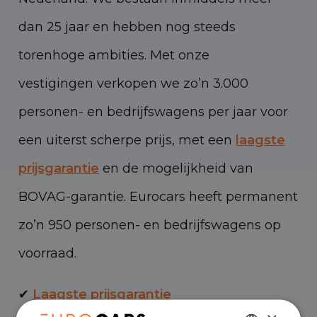
dan 25 jaar en hebben nog steeds
torenhoge ambities. Met onze
vestigingen verkopen we zo’n 3.000
personen- en bedrijfswagens per jaar voor
een uiterst scherpe prijs, met een
laagste
prijsgarantie
en de mogelijkheid van
BOVAG-garantie. Eurocars heeft permanent
zo’n 950 personen- en bedrijfswagens op
voorraad.
✔
Laagste prijsgarantie