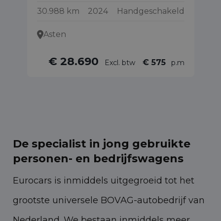
30.988 km
2024
Handgeschakeld
31
Asten
€ 28.690
€ 575
Excl. btw
p.m
De specialist in jong gebruikte
personen- en bedrijfswagens
Eurocars is inmiddels uitgegroeid tot het
grootste universele BOVAG-autobedrijf van
Nederland. We bestaan inmiddels meer