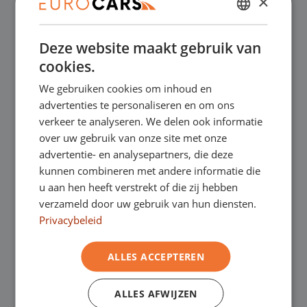
×
✔
Online kopen, niet goed geld terug
DUTCH
Deze website maakt gebruik van
ENGLISH
✔
Financial lease – Soepele acceptatie
cookies.
GERMAN
We gebruiken cookies om inhoud en
FRENCH
✔
Gratis thuisbezorgd bij online aankoop
advertenties te personaliseren en om ons
verkeer te analyseren. We delen ook informatie
over uw gebruik van onze site met onze
Onze showrooms
advertentie- en analysepartners, die deze
kunnen combineren met andere informatie die
Je bent van harte welkom in een van onze
u aan hen heeft verstrekt of die zij hebben
verzameld door uw gebruik van hun diensten.
showrooms om de occasions te bekijken –
Privacybeleid
en natuurlijk voor een lekkere kop koffie!
Je
ALLES ACCEPTEREN
kunt in Asten terecht voor onze
bedrijfswagens en in Oss, Geldrop en
ALLES AFWIJZEN