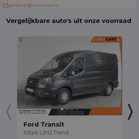
geldrop@eurocars.nl
Vergelijkbare auto's uit onze voorraad
Ford Transit
F
105pk L2H2 Trend
2.