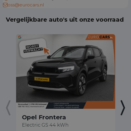
oss@eurocars.nl
Vergelijkbare auto's uit onze voorraad
Opel Frontera
O
Electric GS 44 kWh
1.