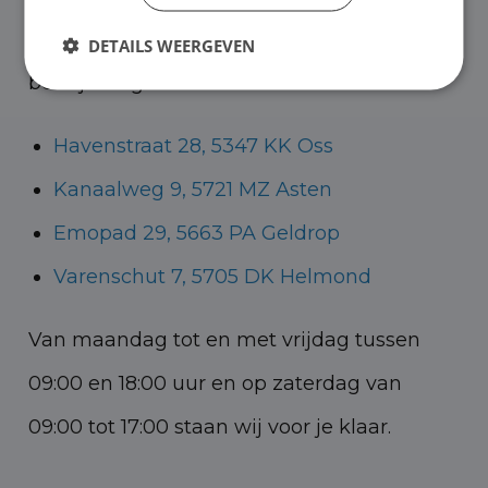
Helmond voor zowel personenauto’s als
DETAILS WEERGEVEN
bedrijfswagens.
Havenstraat 28, 5347 KK Oss
Kanaalweg 9, 5721 MZ Asten
Emopad 29, 5663 PA Geldrop
Varenschut 7, 5705 DK Helmond
Van maandag tot en met vrijdag tussen
09:00 en 18:00 uur en op zaterdag van
09:00 tot 17:00 staan wij voor je klaar.