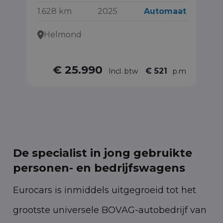
1.628 km
2025
Automaat
19
Helmond
€ 25.990
€ 521
Incl. btw
p.m
De specialist in jong gebruikte
personen- en bedrijfswagens
Eurocars is inmiddels uitgegroeid tot het
grootste universele BOVAG-autobedrijf van