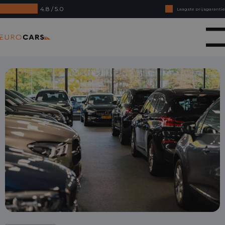
4.8 / 5.0
Laagste prijsgarantie
Online kopen, niet goed geld terug
Eurocars
Financial lease - Soepele acceptatie