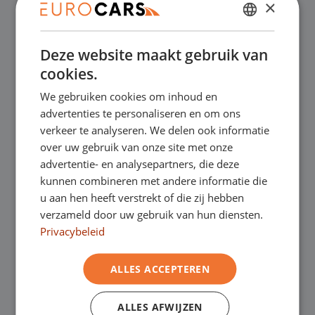
×
✔
Online kopen, niet goed geld terug
DUTCH
Deze website maakt gebruik van
ENGLISH
✔
Financial lease – Soepele acceptatie
cookies.
GERMAN
We gebruiken cookies om inhoud en
FRENCH
✔
Gratis thuisbezorgd bij online aankoop
advertenties te personaliseren en om ons
verkeer te analyseren. We delen ook informatie
over uw gebruik van onze site met onze
advertentie- en analysepartners, die deze
Onze showrooms
kunnen combineren met andere informatie die
u aan hen heeft verstrekt of die zij hebben
Je bent van harte welkom in een van onze
verzameld door uw gebruik van hun diensten.
showrooms om de occasions te bekijken –
Privacybeleid
en natuurlijk voor een lekkere kop koffie!
Je
ALLES ACCEPTEREN
kunt in Asten terecht voor onze
ALLES AFWIJZEN
bedrijfswagens en in Oss, Geldrop en