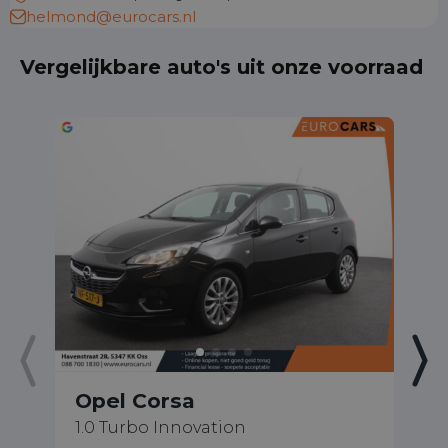
helmond@eurocars.nl
Vergelijkbare auto's uit onze voorraad
Opel Corsa
O
1.0 Turbo Innovation
1.