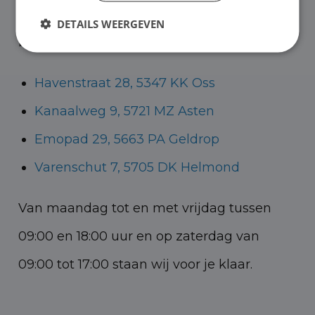
Helmond voor zowel personenauto’s als
DETAILS WEERGEVEN
bedrijfswagens.
Havenstraat 28, 5347 KK Oss
Kanaalweg 9, 5721 MZ Asten
Emopad 29, 5663 PA Geldrop
Varenschut 7, 5705 DK Helmond
Van maandag tot en met vrijdag tussen
09:00 en 18:00 uur en op zaterdag van
09:00 tot 17:00 staan wij voor je klaar.