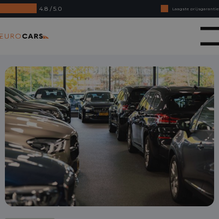
4.8 / 5.0
Laagste prijsgarantie
Online kopen, niet goed geld terug
Eurocars
Financial lease - Soepele acceptatie