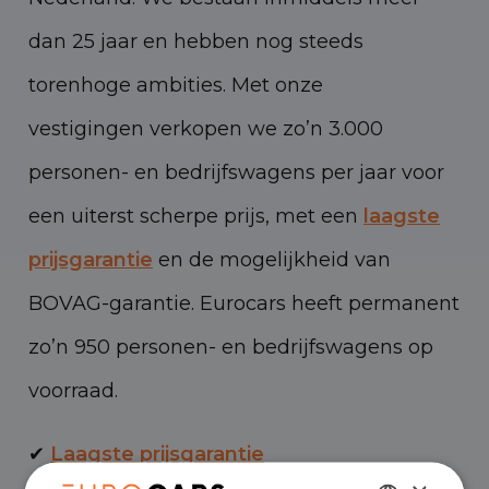
dan 25 jaar en hebben nog steeds
torenhoge ambities. Met onze
vestigingen verkopen we zo’n 3.000
personen- en bedrijfswagens per jaar voor
een uiterst scherpe prijs, met een
laagste
prijsgarantie
en de mogelijkheid van
BOVAG-garantie. Eurocars heeft permanent
zo’n 950 personen- en bedrijfswagens op
voorraad.
✔
Laagste prijsgarantie