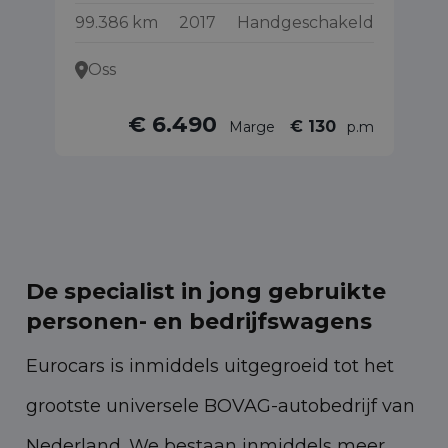
99.386 km
2017
Handgeschakeld
11
Oss
€ 6.490
€ 130
Marge
p.m
De specialist in jong gebruikte
personen- en bedrijfswagens
Eurocars is inmiddels uitgegroeid tot het
grootste universele BOVAG-autobedrijf van
Nederland. We bestaan inmiddels meer