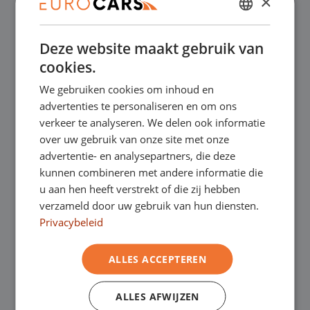
×
✔
Online kopen, niet goed geld terug
DUTCH
Deze website maakt gebruik van
ENGLISH
✔
Financial lease – Soepele acceptatie
cookies.
GERMAN
We gebruiken cookies om inhoud en
FRENCH
✔
Gratis thuisbezorgd bij online aankoop
advertenties te personaliseren en om ons
verkeer te analyseren. We delen ook informatie
over uw gebruik van onze site met onze
Onze showrooms
advertentie- en analysepartners, die deze
kunnen combineren met andere informatie die
Je bent van harte welkom in een van onze
u aan hen heeft verstrekt of die zij hebben
verzameld door uw gebruik van hun diensten.
showrooms om de occasions te bekijken –
Privacybeleid
en natuurlijk voor een lekkere kop koffie!
Je
ALLES ACCEPTEREN
kunt in Asten terecht voor onze
bedrijfswagens en in Oss, Geldrop en
ALLES AFWIJZEN