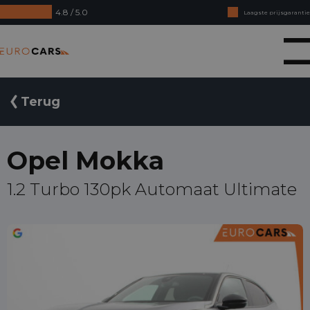
4.8 / 5.0
Laagste prijsgarantie
Online kopen, niet goed geld terug
Eurocars
Financial lease - Soepele acceptatie
Terug
Opel Mokka
1.2 Turbo 130pk Automaat Ultimate