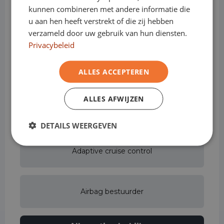
kunnen combineren met andere informatie die
u aan hen heeft verstrekt of die zij hebben
Achterbank in delen neerklapbaar
verzameld door uw gebruik van hun diensten.
Privacybeleid
Achteruitrijcamera
ALLES ACCEPTEREN
ALLES AFWIJZEN
Actieve rijstrookassistent
DETAILS WEERGEVEN
Adaptive cruise control
Airbag bestuurder