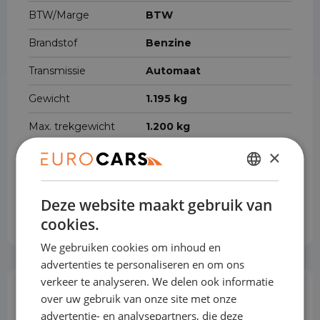
BTW/Marge
BTW
Brandstof
Benzine
Transmissie
Automaat
Gewicht
1.195 kg
Max. trekgewicht
1.200 kg
×
Cilinderinhoud
1.199 cm³
Voertuigbreedte
179 cm
DUTCH
Deze website maakt gebruik van
ENGLISH
Voertuiglengte
415 cm
cookies.
GERMAN
We gebruiken cookies om inhoud en
FRENCH
advertenties te personaliseren en om ons
verkeer te analyseren. We delen ook informatie
Opties & Toebehoren
over uw gebruik van onze site met onze
(66)
advertentie- en analysepartners, die deze