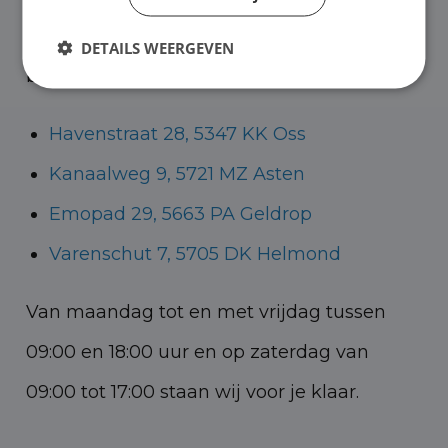
Helmond voor zowel personenauto’s als
DETAILS WEERGEVEN
bedrijfswagens.
Havenstraat 28, 5347 KK Oss
Kanaalweg 9, 5721 MZ Asten
Emopad 29, 5663 PA Geldrop
Varenschut 7, 5705 DK Helmond
Van maandag tot en met vrijdag tussen
09:00 en 18:00 uur en op zaterdag van
09:00 tot 17:00 staan wij voor je klaar.