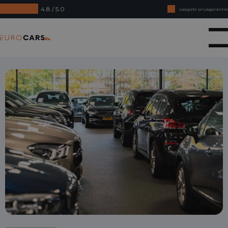
4.8 / 5.0
Laagste prijsgarantie
Online kopen, niet goed geld terug
Eurocars
Financial lease - Soepele acceptatie