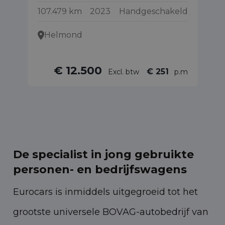
107.479 km
2023
Handgeschakeld
93
Helmond
€ 12.500
€ 251
Excl. btw
p.m
De specialist in jong gebruikte
personen- en bedrijfswagens
Eurocars is inmiddels uitgegroeid tot het
grootste universele BOVAG-autobedrijf van