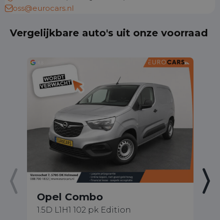
oss@eurocars.nl
Vergelijkbare auto's uit onze voorraad
Opel Combo
O
1.5D L1H1 102 pk Edition
2.
C