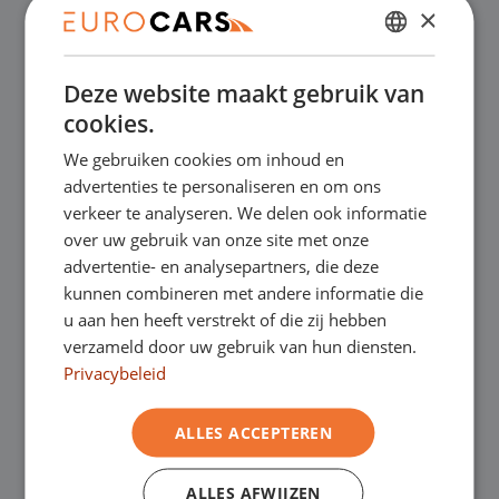
×
✔
Online kopen, niet goed geld terug
DUTCH
Deze website maakt gebruik van
ENGLISH
✔
Financial lease – Soepele acceptatie
cookies.
GERMAN
We gebruiken cookies om inhoud en
FRENCH
✔
Gratis thuisbezorgd bij online aankoop
advertenties te personaliseren en om ons
verkeer te analyseren. We delen ook informatie
over uw gebruik van onze site met onze
Onze showrooms
advertentie- en analysepartners, die deze
kunnen combineren met andere informatie die
Je bent van harte welkom in een van onze
u aan hen heeft verstrekt of die zij hebben
verzameld door uw gebruik van hun diensten.
showrooms om de occasions te bekijken –
Privacybeleid
en natuurlijk voor een lekkere kop koffie!
Je
ALLES ACCEPTEREN
kunt in Asten terecht voor onze
ALLES AFWIJZEN
bedrijfswagens en in Oss, Geldrop en